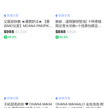
快速出貨
快速出貨
父親節快樂 🔥通體舒涼🔥 【愛
飾妳，讓我變得堅強| 十時香隨
你MO法度】MOANA PAKIPIKA
限定香水吊飾+十指香扣限定手
輕香水28ml+SAVON & CO.通體
霜吊飾+包福盒| 收禮者可自行更
$988
$1,330
$888
$900
舒涼身體噴霧50ml+粉紅禮物盒
換|快速出貨
10.0%
10.0%
(小)
快速出貨
快速出貨
🍦給甜美的你 ❤️ OHANA MAHA
OHANA MAHAALO 金魚泡泡 輕