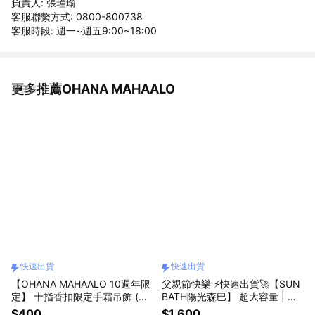
負責人: 張瑾瑜
客服聯繫方式: 0800-800738
客服時段: 週一~週五9:00~18:00
更多推薦OHANA MAHAALO
看更多
快速出貨
快速出貨
【OHANA MAHAALO 10週年限
父親節快樂 ⚡快速出貨🚀【SUN
定】 十指香扣限定手霜吊飾 (任
BATH陽光森巴】 超大容量 | 全
選) 收禮者自選款式❤️快速出貨
家人一起用的 |親子完美防護精
$400
$1,600