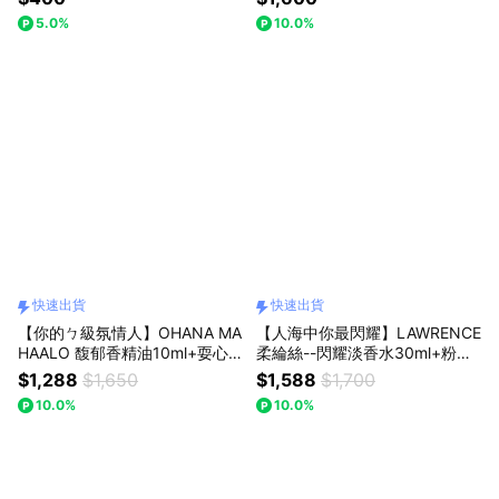
✨
油抗曬乳400g
5.0%
10.0%
快速出貨
快速出貨
【你的ㄅ級氛情人】OHANA MA
【人海中你最閃耀】LAWRENCE
HAALO 馥郁香精油10ml+耍心
柔綸絲--閃耀淡香水30ml+粉耀
機香膏3g+粉紅禮物盒(小) ❤️快
眼亮肌精華110ml+粉紅禮物盒
$1,288
$1,650
$1,588
$1,700
速出貨✨
(小) 🚀快速出貨
10.0%
10.0%