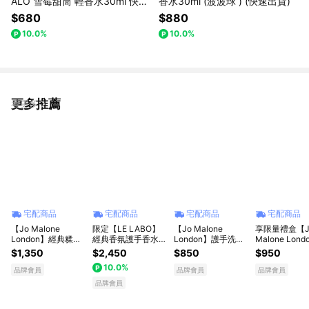
ALO 雪莓甜筒 輕香水30ml 快速
香水30ml (波波球 ) (快速出貨)
出貨
$680
$880
10.0%
10.0%
更多推薦
看更多
宅配商品
宅配商品
宅配商品
宅配商品
【Jo Malone
限定【LE LABO】
【Jo Malone
享限量禮盒【J
London】經典糅香
經典香氛護手香水組
London】護手洗沐
Malone Lond
潤膚香水組 享愛心
(經典香氛護手霜
組-口袋護手霜+潔
快閃限定 | 經
$1,350
$2,450
$850
$950
禮盒+愛心鑰匙圈🎁
30ml + 迷你淡香精
膚露🎁 獅子座贈禮
護手護膚雙星禮
10.0%
收禮者享自選香調 l
7ml) A13/ 黑茶29/
|LINE禮物獨家 | 收
收禮者自選香
品牌會員
品牌會員
品牌會員
LINE禮物獨家生日
檀香33 父親節快樂
禮者享自選香調
品牌會員
禮物 情人節禮物｜
自選香調｜送男生｜