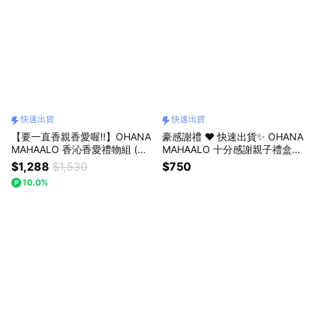
快速出貨
快速出貨
【要一直香親香愛喔!!】OHANA
豪感謝禮 ❤️ 快速出貨✨ OHANA
MAHAALO 香沁香愛禮物組 (香
MAHAALO 十分感謝親子禮盒
沁保濕霧80ml+輕香水 30ml)粉
(輕香水30ml+迷你手霜10ml)(4
$1,288
$1,530
$750
紅禮物盒(小) (4款味道任選) (快
款香味任選)(收禮者可自行更換)
10.0%
速出貨)