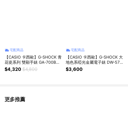
宅配商品
宅配商品
【CASIO 卡西歐】G-SHOCK 青
【CASIO 卡西歐】G-SHOCK 大
花瓷系列 雙顯手錶 GA-700BWP
地色系啞光金屬電子錶 DW-570
-2A
0PT-5
$4,320
$4,800
$3,600
更多推薦
看更多