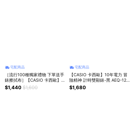
宅配商品
宅配商品
［流行100種獨家禮物 下單送手
【CASIO 卡西歐】10年電力 冒
錶擦拭布］【CASIO 卡西歐】經
險精神 計時雙顯錶-黑 AEQ-120
典指針不鏽鋼錶帶手錶-黑x金 學
W-9A
$1,440
$1,600
$1,680
生錶 考試錶 女錶 送禮 禮物 推薦
MQ-24GA-1A