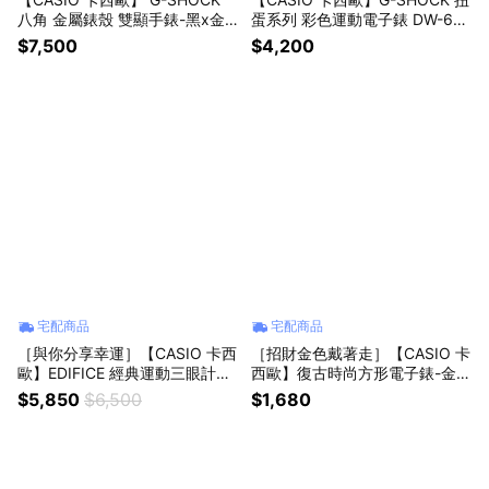
八角 金屬錶殼 雙顯手錶-黑x金
蛋系列 彩色運動電子錶 DW-69
GM-2100G-1A9
00GL-4
$7,500
$4,200
宅配商品
宅配商品
［與你分享幸運］【CASIO 卡西
［招財金色戴著走］【CASIO 卡
歐】EDIFICE 經典運動三眼計時
西歐】復古時尚方形電子錶-金 A
手錶(EFR-574DB-3A)
178WGA-1A
$5,850
$6,500
$1,680