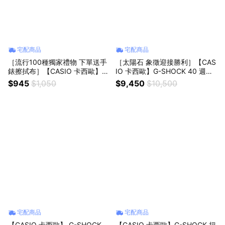
宅配商品
宅配商品
［流行100種獨家禮物 下單送手
［太陽石 象徵迎接勝利］【CAS
錶擦拭布］【CASIO 卡西歐】運
IO 卡西歐】G-SHOCK 40 週年
動休閒電子錶-米白x金框 女錶
探險家之石系列 太陽石 電子錶
$945
$1,050
$9,450
$10,500
學生錶 送禮 禮物 推薦 LW-204-
GM-5640GEM-1
9A
宅配商品
宅配商品
【CASIO 卡西歐】 G-SHOCK
【CASIO 卡西歐】G-SHOCK 扭