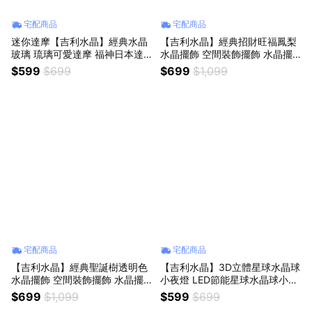
宅配商品
宅配商品
迷你達摩【吉利水晶】經典水晶
【吉利水晶】經典招財旺福鳳梨
玻璃 琉璃可愛達摩 福神日本達
水晶擺飾 空間裝飾擺飾 水晶擺
摩迷你擺件 (不挑色出貨)
飾 生日禮物 滿月禮品
$599
$699
$699
$1,099
宅配商品
宅配商品
【吉利水晶】經典聖誕樹透明色
【吉利水晶】3D立體星球水晶球
水晶擺飾 空間裝飾擺飾 水晶擺
小夜燈 LED節能星球水晶球小夜
飾 生日禮物 滿月禮品 聖誕節禮
燈 - 月亮
$699
$1,099
$599
$699
物