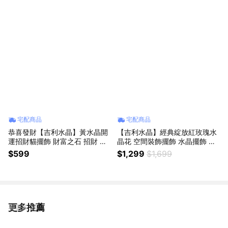
宅配商品
宅配商品
恭喜發財【吉利水晶】黃水晶開
【吉利水晶】經典綻放紅玫瑰水
運招財貓擺飾 財富之石 招財 幸
晶花 空間裝飾擺飾 水晶擺飾 生
運水晶 幸運物 店面招財聚財擺
日禮物 情人節禮物
$599
$1,299
$1,699
飾 辦公小物 風水擺飾 水晶滴膠
能量擺飾 生日禮物 生日快樂
更多推薦
看更多