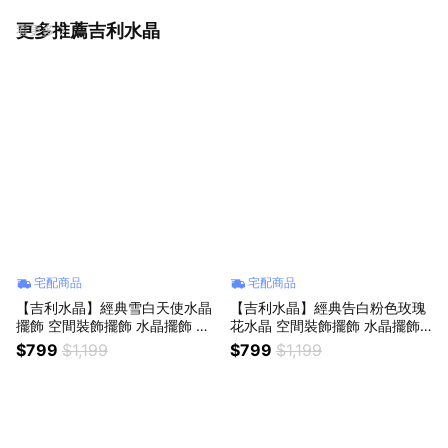
更多推薦吉利水晶
看更多
宅配商品
宅配商品
【吉利水晶】經典雪白天使水晶
【吉利水晶】經典告白粉色玫瑰
擺飾 空間裝飾擺飾 水晶擺飾 生
花水晶 空間裝飾擺飾 水晶擺飾
日禮物 滿月彌月禮品 聖誕禮物
生日禮物 情人節禮物
$799
$1,199
$799
$1,199