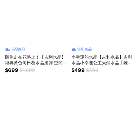
宅配商品
宅配商品
願你走在花路上！【吉利水晶】
小幸運的水晶【吉利水晶】吉利
經典黃色向日葵水晶擺飾 空間裝
水晶小幸運公主天然水晶手鍊
飾擺飾 水晶擺飾 生日禮物 滿月
(不挑顏色出貨)
$699
$1,099
$499
$599
禮品