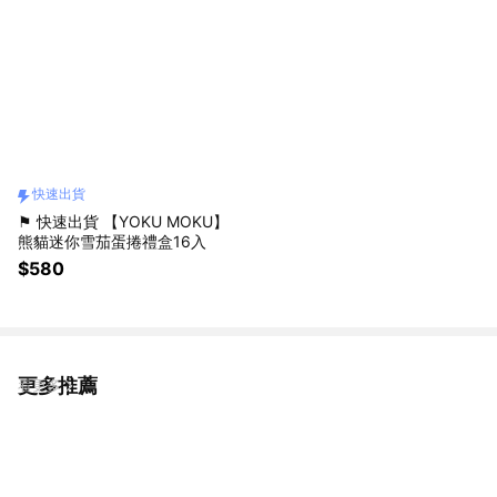
快速出貨
⚑ 快速出貨 【YOKU MOKU】
熊貓迷你雪茄蛋捲禮盒16入
$580
更多推薦
看更多