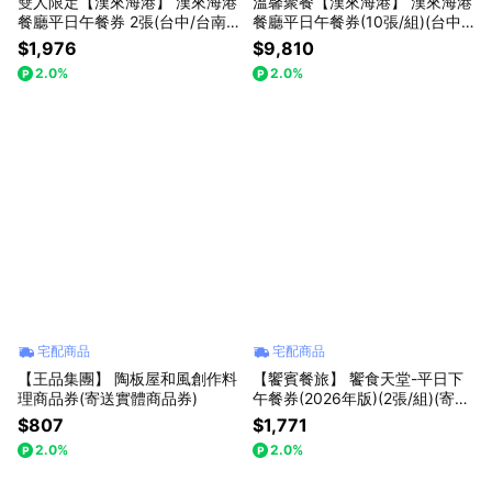
雙人限定【漢來海港】 漢來海港
溫馨聚餐【漢來海港】 漢來海港
餐廳平日午餐券 2張(台中/台南/
餐廳平日午餐券(10張/組)(台中/
高雄通用)(寄送實體票券)
台南/高雄通用)(寄送實體票券)
$1,976
$9,810
2.0%
2.0%
宅配商品
宅配商品
【王品集團】 陶板屋和風創作料
【饗賓餐旅】 饗食天堂-平日下
理商品券(寄送實體商品券)
午餐券(2026年版)(2張/組)(寄送
實體票券)
$807
$1,771
2.0%
2.0%