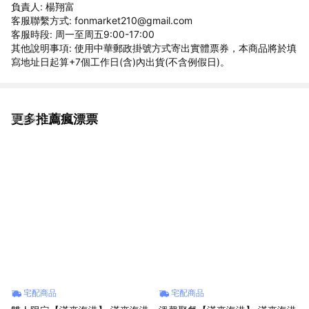
負責人: 楊翔富
客服聯繫方式: fonmarket210@gmail.com
客服時段: 周一至周五9:00-17:00
其他說明事項: 使用中華郵政掛號方式寄出實體票券，本商品將於填
寫地址⽇起算+7個⼯作⽇(含)內出貨(不含例假日)。
更多推薦瘋漂票
看更多
宅配商品
宅配商品