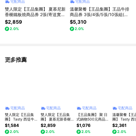
宅配商品
宅配商品
雙人限定【王品集團】 夏慕尼新
溫馨聚餐【王品集團】王品牛排
香榭鐵板燒商品券 2張(寄送實體
商品券 3張/4張/5張/10張組(寄
商品券)
送實體商品券)(數量有限)
$2,859
$5,310
2.0%
2.0%
更多推薦
看更多
宅配商品
宅配商品
宅配商品
宅配商品
雙人限定【王品集
雙人限定【王品集
【王品集團】 聚 日
溫馨聚餐【王
團】 Tasty 西堤牛排
團】 夏慕尼新香榭
式鍋物500元商品卡
團】 Tasty 
商品券 2張(寄送實
鐵板燒商品券 2張
(2張/組)(寄送實體票
商品券 3張/4張
$1,584
$2,859
$1,076
$2,361
體商品券)
(寄送實體商品券)
券)
張/10張組(寄
2.0%
2.0%
2.0%
2.0%
商品券)