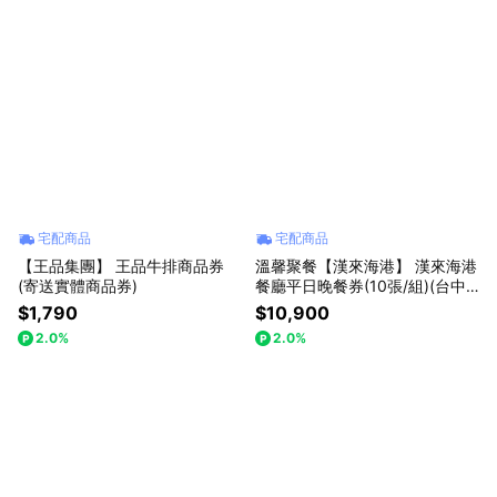
宅配商品
宅配商品
【王品集團】 王品牛排商品券
溫馨聚餐【漢來海港】 漢來海港
(寄送實體商品券)
餐廳平日晚餐券(10張/組)(台中/
台南/高雄通用)(寄送實體票券)
$1,790
$10,900
2.0%
2.0%