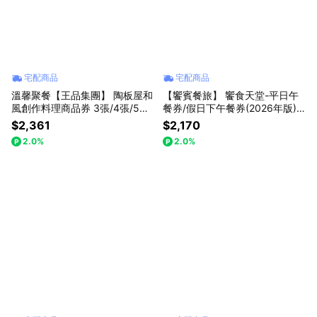
宅配商品
宅配商品
溫馨聚餐【王品集團】 陶板屋和
【饗賓餐旅】 饗食天堂-平日午
風創作料理商品券 3張/4張/5張/
餐券/假日下午餐券(2026年版)(2
10張組(寄送實體商品券)
張/組)(寄送實體票券)
$2,361
$2,170
2.0%
2.0%