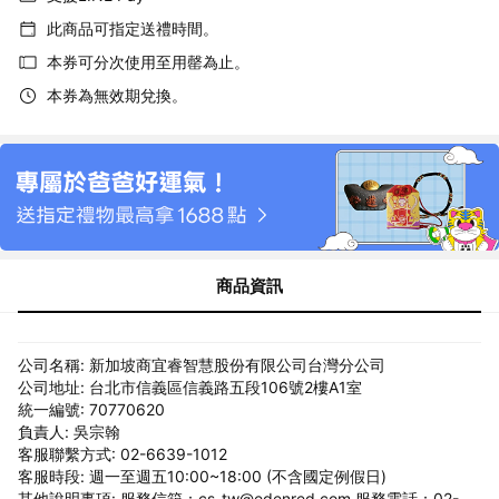
此商品可指定送禮時間。
本券可分次使用至用罄為止。
本券為無效期兌換。
商品資訊
公司名稱: 新加坡商宜睿智慧股份有限公司台灣分公司
公司地址: 台北市信義區信義路五段106號2樓A1室
統一編號: 70770620
負責人: 吳宗翰
客服聯繫方式: 02-6639-1012
客服時段: 週一至週五10:00~18:00 (不含國定例假日)
其他說明事項: 服務信箱：cs-tw@edenred.com 服務電話：02-