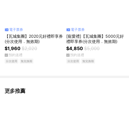
電子票券
電子票券
【瓦城集團】2020元好禮即享券
[寵愛禮]【瓦城集團】5000元好
(分次使用．無效期)
禮即享券(分次使用．無效期)
$1,960
$2,020
$4,850
$5,000
預約送禮
預約送禮
分次使用
無兌換期
分次使用
無兌換期
更多推薦
看更多