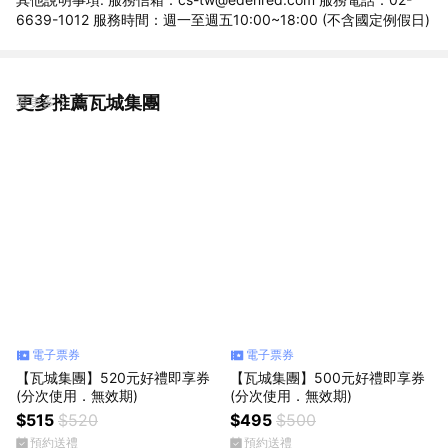
6639-1012 服務時間：週一至週五10:00~18:00 (不含國定例假日)
更多推薦瓦城集團
看更多
電子票券
電子票券
【瓦城集團】520元好禮即享券
【瓦城集團】500元好禮即享券
(分次使用．無效期)
(分次使用．無效期)
$515
$520
$495
$500
預約送禮
預約送禮