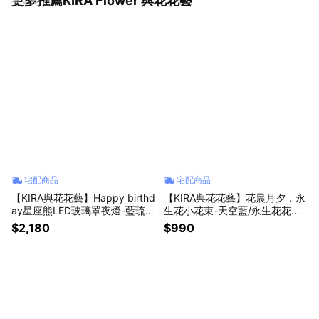
更多推薦KIRA Flower 與花花藝
宅配商品
宅配商品
【KIRA與花花藝】Happy birthd
【KIRA與花花藝】花晨月夕．永
ay星座熊LED玻璃罩夜燈-藍琉
生花小花束-天空藍/永生花花束/
璃/生日禮物/情人節禮物/送禮/永
情人節花束/畢業花束/生日禮物/
$2,180
$990
生花/射手/魔羯
情人節禮物/永生花/乾燥花