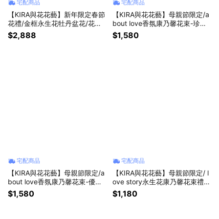
宅配商品
宅配商品
【KIRA與花花藝】新年限定春節
【KIRA與花花藝】母親節限定/a
花禮/金框永生花牡丹盆花/花開
bout love香氛康乃馨花束-珍愛
富貴/過年送禮/永生花/年節禮物/
粉/中款/母親節花束/禮物/母親
$2,888
$1,580
新年花禮/喬遷/開幕
節/乾燥花束/永生花花束
宅配商品
宅配商品
【KIRA與花花藝】母親節限定/a
【KIRA與花花藝】母親節限定/ l
bout love香氛康乃馨花束-優雅
ove story永生花康乃馨花束禮
紫/中款/母親節花束/禮物/母親
盒-珍愛粉/母親節花束/禮物/母
$1,580
$1,180
節/乾燥花束/永生花花束
親節/永生花花束