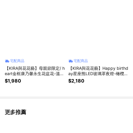
宅配商品
宅配商品
【KIRA與花花藝】母親節限定/ h
【KIRA與花花藝】Happy birthd
eart金框康乃馨永生花盆花-溫馨
ay星座熊LED玻璃罩夜燈-橄欖
紅/母親節禮物/永生花/母親節
石/生日禮物/情人節禮物/送禮/永
$1,980
$2,180
生花/牡羊/處女
更多推薦
看更多