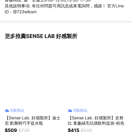
其他說明事項: 有任何問題可用訊息或來電詢問，感謝！ 官方LIne
ID：@723wibsm
更多推薦SENSE LAB 好感製所
看更多
宅配商品
宅配商品
【Sense Lab. 好感製所】迪士
【Sense Lab. 好感製所】史努
尼 歡聚輕巧手提水瓶
比 童趣絨毛玩偶飲料提袋-粉色
$509
$739
$415
$509