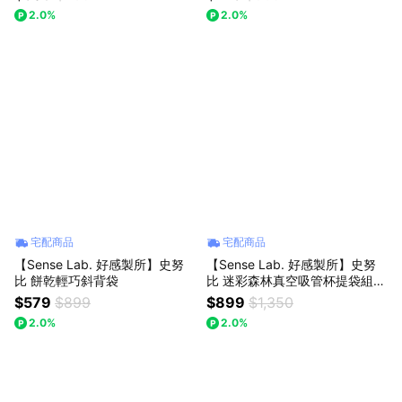
2.0%
2.0%
宅配商品
宅配商品
【Sense Lab. 好感製所】史努
【Sense Lab. 好感製所】史努
比 餅乾輕巧斜背袋
比 迷彩森林真空吸管杯提袋組｜
生日快樂
$579
$899
$899
$1,350
2.0%
2.0%