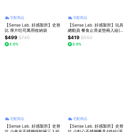
宅配商品
宅配商品
【Sense Lab. 好感製所】史努
【Sense Lab. 好感製所】玩具
比 厚片吐司萬用收納袋
總動員 餐食止滑桌墊兩入組(胡
迪/巴斯)
$499
$749
$419
$550
2.0%
2.0%
宅配商品
宅配商品
【Sense Lab. 好感製所】史努
【Sense Lab. 好感製所】史努
比 小食光不銹鋼保鮮碗三入組
比 小點心不銹鋼餐具4件組(湯匙