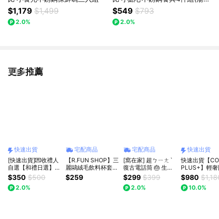
+筷子+叉子+收納盒)
$1,179
$1,499
$549
$793
2.0%
2.0%
更多推薦
看更多
快速出貨
宅配商品
宅配商品
快速出貨
[快速出貨]💌收禮人
【R.FUN SHOP】三
[窩在家] 超ㄅㄧㄤˋ
快速出貨【CO
自選【和禮日選】日
麗鷗絨毛飲料杯套
復古電話筒 🎂 生日
PLUS+】輕
本蒸氣熱敷眼罩 全
大耳狗 人魚漢頓 凱
禮物｜搞笑｜交換禮
電乾濕兩用氣
$350
$500
$259
$299
$399
$980
$1,18
系列｜生日・電腦族
蒂貓 飲料袋 杯套 環
物｜辦公室｜療癒｜
按摩梳禮盒組
2.0%
2.0%
10.0%
救星・午睡神器
保 CA956
實用｜同事｜上班族
APR23#CP01
｜獅子座｜七夕禮物
物 生日禮物 
｜情人節
母親節禮物