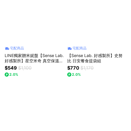
宅配商品
宅配商品
LINE獨家贈米妮盤【Sense Lab.
【Sense Lab. 好感製所】史努
好感製所】星空米奇 真空保溫吸
比 日安餐食提袋組
管隨行杯
$549
$1,100
$770
$1,170
2.0%
2.0%