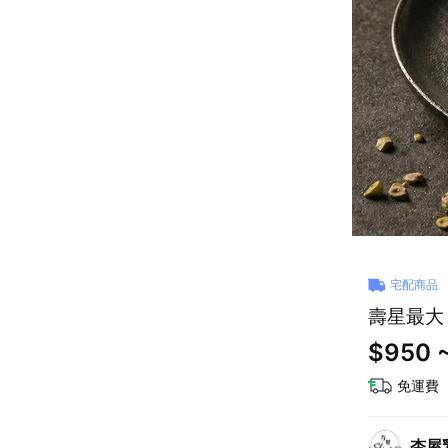
宅配商品
壽星最大【
$950 
免運費
杏屋