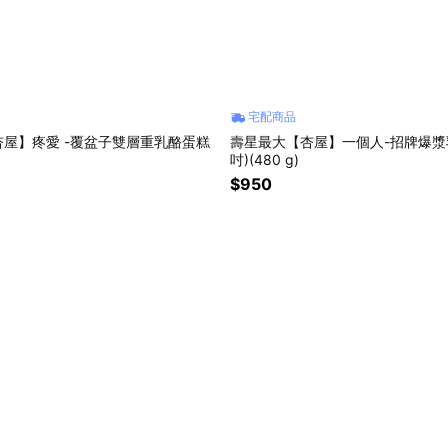
宅配商品
覆盆子雙層重乳酪蛋糕
壽星最大【杏屋】一個人-招牌爆漿
吋)(480 g)
$950