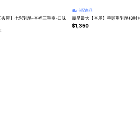
宅配商品
杏屋】七彩乳酪-杏福三重奏-口味
壽星最大【杏屋】芋頭重乳酪(8吋)(6
$1,350
7