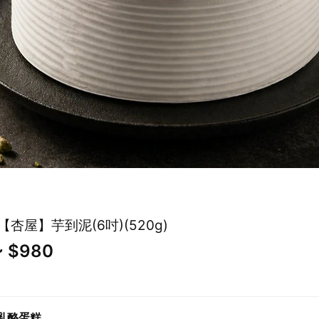
杏屋】芋到泥(6吋)(520g)
~ $980
乳酪蛋糕