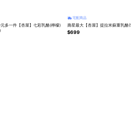
宅配商品
9元多一件【杏屋】七彩乳酪(檸檬)
壽星最大【杏屋】提拉米蘇重乳酪(5吋
)
$699