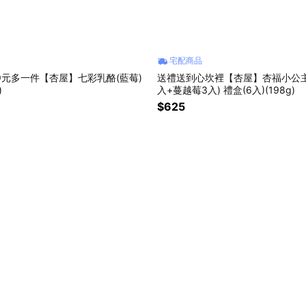
宅配商品
9元多一件【杏屋】七彩乳酪(藍莓)
送禮送到心坎裡【杏屋】杏福小公主
)
入+蔓越莓3入) 禮盒(6入)(198g)
$625