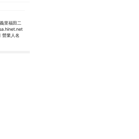
區樹義里福田二
inet.net
公司 營業人名