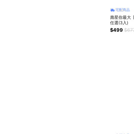
宅配商品
壽星你最大【
任選(3入)
$499
$67