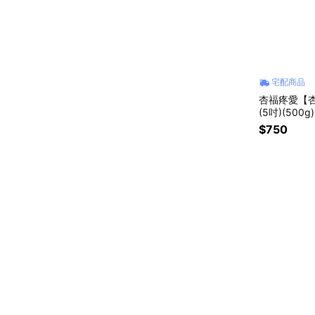
宅配商品
杏福疼愛【杏屋】疼愛 -
(5吋)(500g)
$750