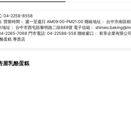
04-2258-8558
 營業時間： 週一至週日 AM09:00-PM21:00 聯絡地址： 台中市南
地址： 台中市西屯區黎明路二段889號 電子信箱： shinwo.baking@msa.h
4-2265-7068 門市電話: 04-22588-558 聯絡窗口： 宥享企業有限
乳酪蛋糕 專賣店
杏屋乳酪蛋糕