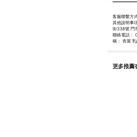
客服聯繫方式: 
其他說明事項:
街338號 門市
聯絡電話： 0
稱： 杏屋 
更多推薦
看更多