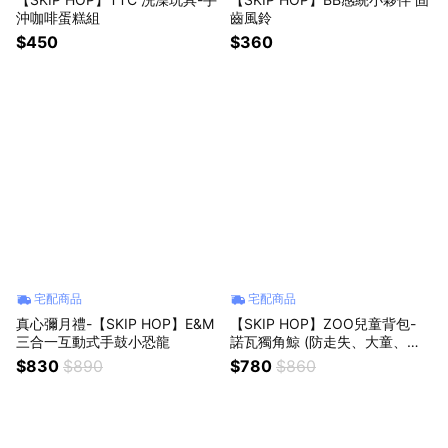
沖咖啡蛋糕組
齒風鈴
$450
$360
宅配商品
宅配商品
真心彌月禮-【SKIP HOP】E&M
【SKIP HOP】ZOO兒童背包-
三合一互動式手鼓小恐龍
諾瓦獨角鯨 (防走失、大童、幼
稚園各尺寸書包)
$830
$890
$780
$860