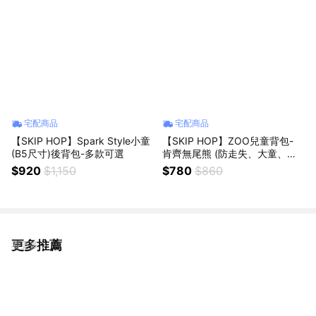
宅配商品
宅配商品
【SKIP HOP】Spark Style小童
【SKIP HOP】ZOO兒童背包-
(B5尺寸)後背包-多款可選
肯齊無尾熊 (防走失、大童、幼
稚園各尺寸書包)
$920
$1,150
$780
$860
更多推薦
看更多