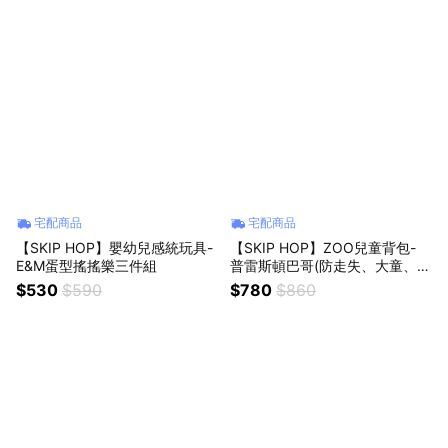
宅配商品
宅配商品
【SKIP HOP】嬰幼兒感統玩具-
【SKIP HOP】ZOO兒童背包-
E&M蛋型搖搖樂三件組
普雷斯頓巴哥(防走失、大童、幼
稚園各尺寸書包)
$530
$590
$780
$860