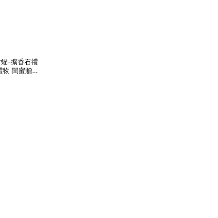
財貓-擴香石禮
禮物 閨蜜贈禮