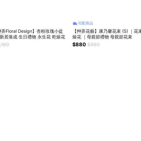
宅配商品
Floral Design】杏粉玫瑰小盆
【艸弄花藝】康乃馨花束 (S) ｜花
 新居落成 生日禮物 永生花 乾燥花
燥花 ｜母親節禮物 母親節花束
,180
$880
$980