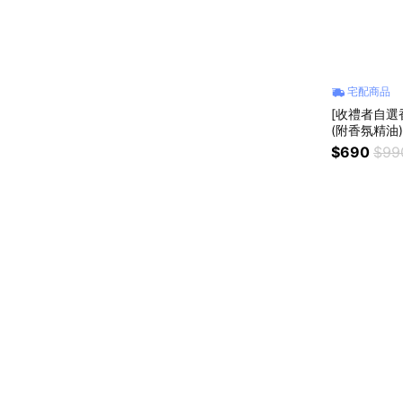
宅配商品
[收禮者自選
(附香氛精油
紓壓小物 永
$690
$99