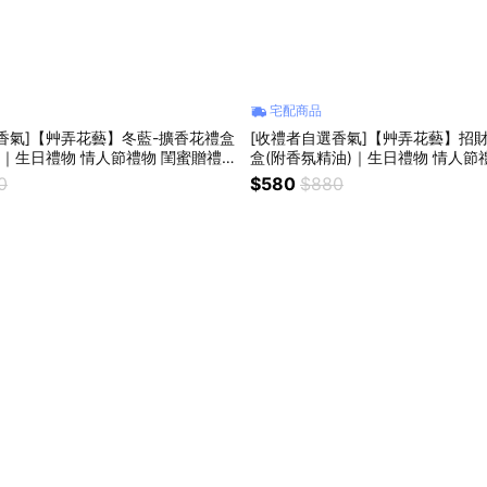
宅配商品
香氣]【艸弄花藝】冬藍-擴香花禮盒
[收禮者自選香氣]【艸弄花藝】招
)｜生日禮物 情人節禮物 閨蜜贈禮
盒(附香氛精油)｜生日禮物 情人節
生花 乾燥花
紓壓小物
0
$580
$880