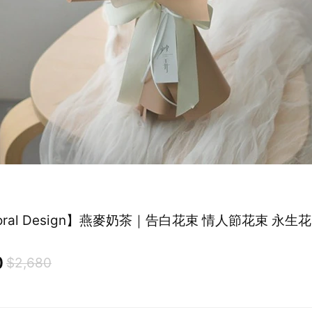
oral Design】燕麥奶茶｜告白花束 情人節花束 永生
0
$2,680