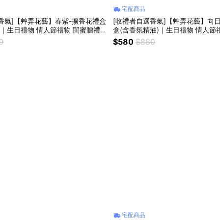
宅配商品
香氣]【艸弄花藝】春紫-擴香花禮盒
[收禮者自選香氣]【艸弄花藝】向
)｜生日禮物 情人節禮物 閨蜜贈禮
盒(含香氛精油)｜生日禮物 情人節
生花 乾燥花
紓壓小物 永生花 乾燥花
0
$580
$880
宅配商品