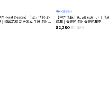
宅配商品
Floral Design】「盅」情於你-
【艸弄花藝】康乃馨花束 (L) ｜花束
｜開幕花禮 新居落成 生日禮物 周
燥花｜母親節禮物 母親節花束
花 乾燥花
$2,280
$2,580