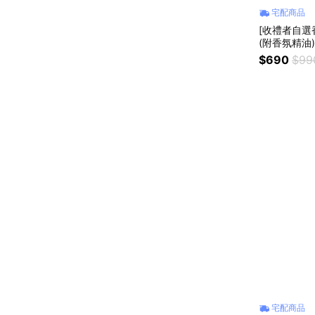
宅配商品
[收禮者自選
(附香氛精油
紓壓小物 永
$690
$99
宅配商品