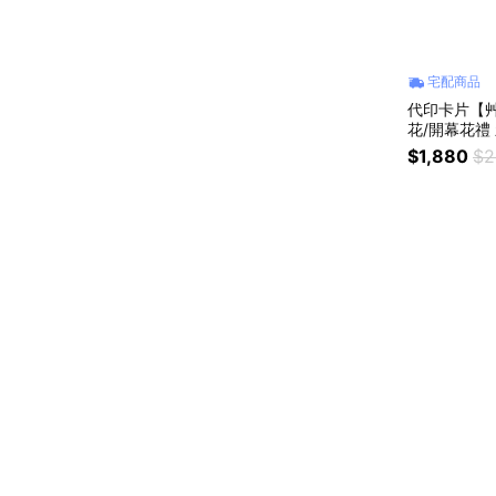
宅配商品
代印卡片【艸弄
花/開幕花禮
$1,880
$2