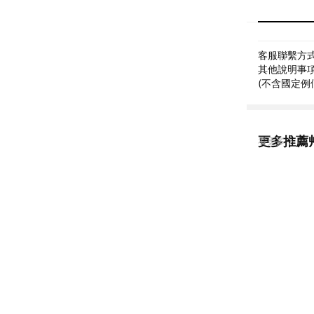
客服聯繫方式: 
其他說明事項: 
(不含國定例
更多推薦艸弄 
看更多