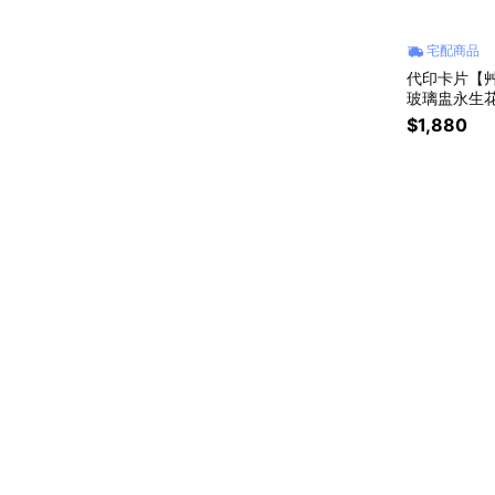
宅配商品
代印卡片【艸弄
玻璃盅永生花
年紀念 永生
$1,880