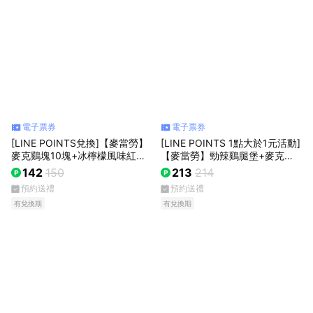
電子票券
電子票券
[LINE POINTS兌換]【麥當勞】
[LINE POINTS 1點大於1元活動]
麥克鷄塊10塊+冰檸檬風味紅茶
【麥當勞】勁辣鷄腿堡+麥克鷄
(中)好禮即享券
塊(4塊)+薯條(中)+可樂(中) 好禮
142
150
213
214
即享券
預約送禮
預約送禮
有兌換期
有兌換期