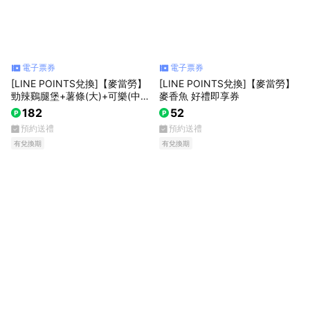
電子票券
電子票券
[LINE POINTS兌換]【麥當勞】
[LINE POINTS兌換]【麥當勞】
勁辣鷄腿堡+薯條(大)+可樂(中)
麥香魚 好禮即享券
好禮即享券
182
52
預約送禮
預約送禮
有兌換期
有兌換期