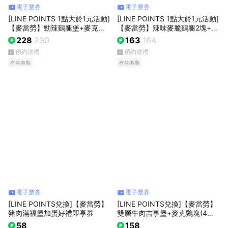
電子票券
電子票券
[LINE POINTS 1點大於1元活動]
[LINE POINTS 1點大於1元活動]
【麥當勞】勁辣鷄腿堡+麥克鷄
【麥當勞】辣味麥脆鷄腿2塊+可
塊(4塊)+薯條(大)+可樂(中) 好禮
樂(中) 好禮即享券
228
230
163
164
即享券
預約送禮
預約送禮
有兌換期
有兌換期
電子票券
電子票券
[LINE POINTS兌換]【麥當勞】
[LINE POINTS兌換]【麥當勞】
豬肉滿福堡加蛋好禮即享券
雙層牛肉吉事堡+麥克鷄塊(4塊)
+可樂(中) 好禮即享券
58
158