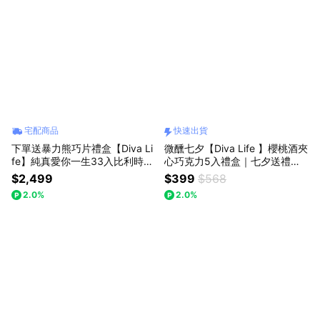
宅配商品
快速出貨
下單送暴力熊巧片禮盒【Diva Li
微醺七夕【Diva Life 】櫻桃酒夾
fe】純真愛你一生33入比利時巧
心巧克力5入禮盒｜七夕送禮、
克力禮盒 | 告白送禮
微醺巧克力、快速出貨
$2,499
$399
$568
2.0%
2.0%