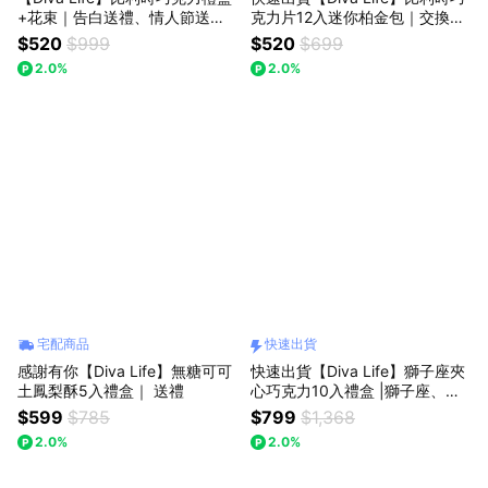
+花束｜告白送禮、情人節送
克力片12入迷你柏金包｜交換禮
禮、快速出貨
物、送禮
$520
$999
$520
$699
2.0%
2.0%
宅配商品
快速出貨
感謝有你【Diva Life】無糖可可
快速出貨【Diva Life】獅子座夾
土鳳梨酥5入禮盒｜ 送禮
心巧克力10入禮盒 |獅子座、星
座禮盒、生日、送禮
$599
$785
$799
$1,368
2.0%
2.0%