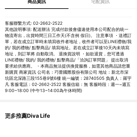
商品資訊
宅配資訊
客服聯繫方式: 02-2662-2522
其他說明事項: 配送辦法 完成付款後會儘速使用本公司配合的統一
物流寄出，出貨時間三日工作天(不含例 假日)。 注意事項 ・送禮訂
單，若在成立訂單時未填寫收件者地址，收件者可以至LINE禮物/我
的/ 我的禮物/ 點擊商品/ 填寫地址。若在成立訂單後10天內未填寫
地址，則訂單將 自動取消。 退換貨說明 ・如欲退貨，您可透過
LINE禮物/ 我的/ 我的禮物/ 點擊商品/「洽詢訂單問題」 提出取消
要求給供應商。 ・本商品無法提供換貨服務，如需其他商品請您重
新購買 商家資訊 公司名：巧蕾國際股份有限公司 地址：新北市深
坑區北深路三段155巷9號6樓 統一編號：28740505 負責人：羅宇
凡 客服電話：02-2662-2522 客服信箱：無 客服時段：週一~週五
9:00~18:00 (中午13~14:00為午休時間)
更多推薦Diva Life
看更多