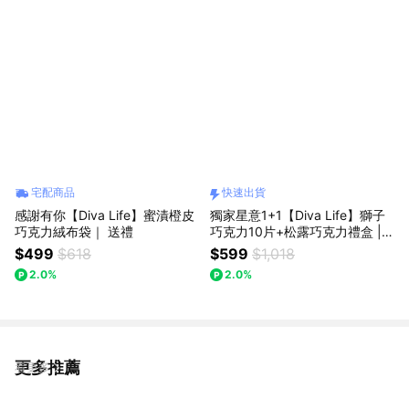
宅配商品
快速出貨
感謝有你【Diva Life】蜜漬橙皮
獨家星意1+1【Diva Life】獅子
巧克力絨布袋｜ 送禮
巧克力10片+松露巧克力禮盒 |
獅子座、星座禮盒、生日禮物、
$499
$618
$599
$1,018
快速出貨
2.0%
2.0%
更多推薦
看更多