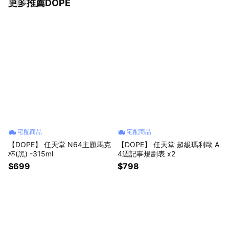
更多推薦DOPE
看更多
宅配商品
宅配商品
【DOPE】 任天堂 N64主題馬克
【DOPE】 任天堂 超級瑪利歐 A
杯(黑) -315ml
4週記事規劃表 x2
$699
$798