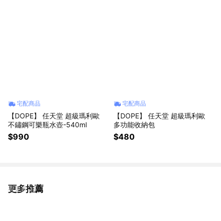
宅配商品
宅配商品
【DOPE】 任天堂 超級瑪利歐
【DOPE】 任天堂 超級瑪利歐
不鏽鋼可樂瓶水壺-540ml
多功能收納包
$990
$480
更多推薦
看更多