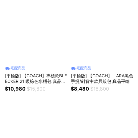
宅配商品
宅配商品
[平輸版] 【COACH】專櫃款BLE
[平輸版] 【COACH】 LARA黑色
ECKER 21 暖棕色水桶包 真品平
手提/斜背中款貝殼包 真品平輸
輸
$10,980
$15,800
$8,480
$18,800