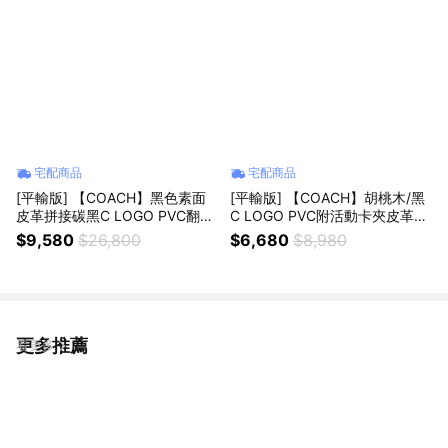
宅配商品
宅配商品
[平輸版] 【COACH】黑色素面
[平輸版] 【COACH】胡桃木/黑
皮革拼接碳黑C LOGO PVC翻蓋
C LOGO PVC附活動卡夾皮革手
斜背郵差男包 真品平輸
掛帶拉鍊長夾 真品平輸
$9,580
$26,800
$6,680
$8,980
更多推薦
看更多