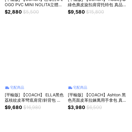
OGO PVC MINI NOLITA立體造
綠色麂皮旋扣肩背托特包 真品平
型鑰匙圈掛飾 真品平輸
輸
$2,880
$5,500
$9,580
$15,800
宅配商品
宅配商品
[平輸版] 【COACH】 ELLA黑色
[平輸版] 【COACH】Ashton 黑
荔枝紋皮革彎底肩背/斜背包 真
色亮面皮革拉鍊萬用手拿包 真品
品平輸
平輸
$9,680
$16,980
$3,980
$6,500