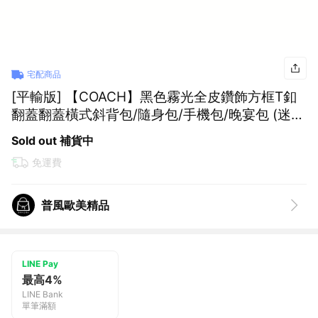
宅配商品
[平輸版] 【COACH】黑色霧光全皮鑽飾方框T釦
翻蓋翻蓋橫式斜背包/隨身包/手機包/晚宴包 (迷
你) 真品平輸
Sold out 補貨中
免運費
普風歐美精品
LINE Pay
最高4%
LINE Bank
單筆滿額