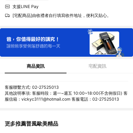
支援LINE Pay
[宅配商品]由收禮者自行填寫收件地址，便利又貼心。
商品資訊
宅配資訊
客服聯繫方式: 02-27525013
其他說明事項: 客服時段：週一~週五 10:00~18:00(不含例假日) 客
服信箱：vickyc3111@hotmail.com 客服電話：02-27525013
更多推薦普風歐美精品
看更多