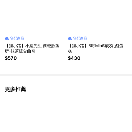
宅配商品
宅配商品
【狸小路】小鱷先生 餅乾販製
【狸小路】6吋Mini貓咬乳酪蛋
所-抹茶綜合曲奇
糕
$570
$430
更多推薦
看更多