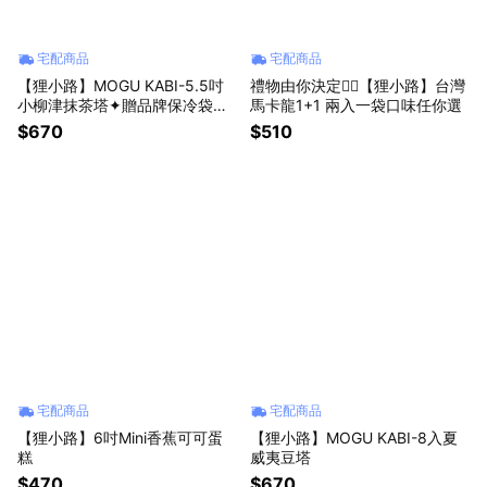
宅配商品
宅配商品
【狸小路】MOGU KABI-5.5吋
禮物由你決定✌🏻【狸小路】台灣
小柳津抹茶塔✦贈品牌保冷袋✔️
馬卡龍1+1 兩入一袋口味任你選
指定區間出貨、父親節早鳥優惠
$670
$510
宅配商品
宅配商品
【狸小路】6吋Mini香蕉可可蛋
【狸小路】MOGU KABI-8入夏
糕
威夷豆塔
$470
$670