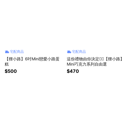
宅配商品
宅配商品
【狸小路】6吋Mini戀愛小路蛋
這份禮物由你決定✌🏻【狸小路】
糕
Mini巧克力系列自由選
$500
$470