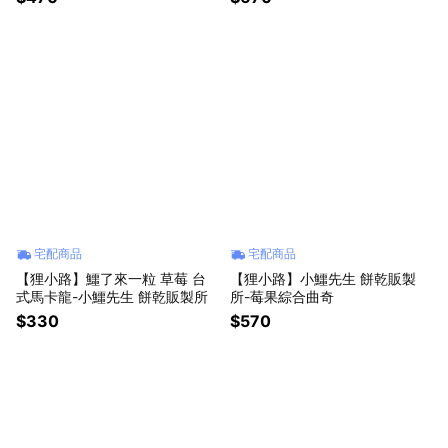
宅配商品
宅配商品
【狸小路】鱷了來一粒 草莓 台
【狸小路】小鱷先生 餅乾販製
式馬卡龍-小鱷先生 餅乾販製所
所-莓果綜合曲奇
$330
$570