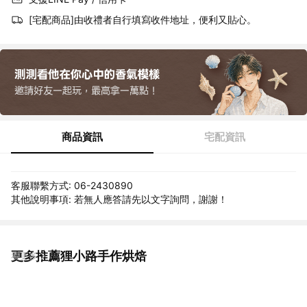
[宅配商品]由收禮者自行填寫收件地址，便利又貼心。
商品資訊
宅配資訊
客服聯繫方式: 06-2430890
其他說明事項: 若無人應答請先以文字詢問，謝謝！
更多推薦狸小路手作烘焙
看更多