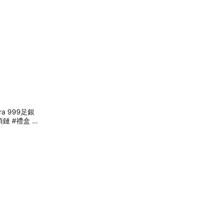
a 999足銀
盒 #
生日禮物