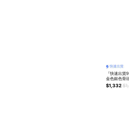
快速出貨
『快速出貨9折
金色銀色骨頭
漫送禮 #生
$1,332
$1