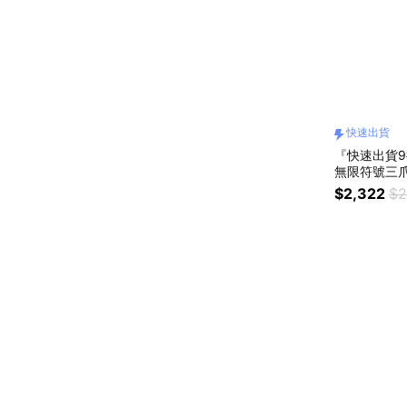
快速出貨
『快速出貨9折
無限符號三
鍊 項鏈#禮
$2,322
$2
#生日禮物