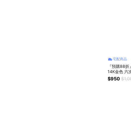
宅配商品
『預購88折』
14K金色 
禮 禮物) #
$950
$1,0