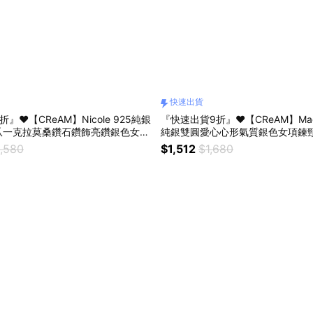
快速出貨
』❤️【CReAM】Nicole 925純銀
『快速出貨9折』❤️【CReAM】Ma
爪一克拉莫桑鑽石鑽飾亮鑽銀色女項
純銀雙圓愛心心形氣質銀色女項鍊
盒 #浪漫送禮 #生日禮盒 #情人禮物
盒 #浪漫送禮 #生日禮盒 #情人禮
,580
$1,512
$1,680