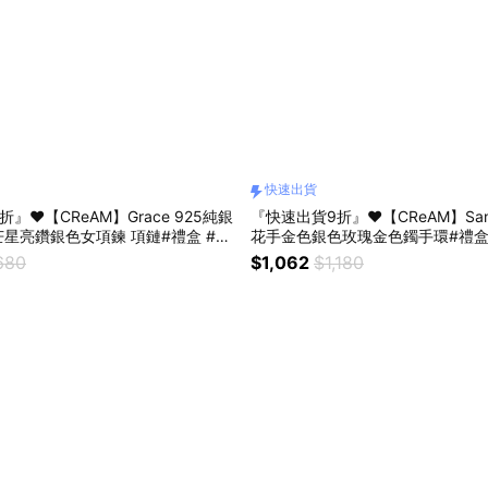
快速出貨
』❤️【CReAM】Grace 925純銀
『快速出貨9折』❤️【CReAM】Sa
星亮鑽銀色女項鍊 項鏈#禮盒 #浪
花手金色銀色玫瑰金色鐲手環#禮盒
日禮盒 #情人禮物 #生日禮物
#生日禮盒 #情人禮物 #生日禮物
680
$1,062
$1,180