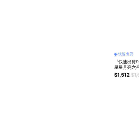
快速出貨
『快速出貨9折
星星月亮六芒
漫送禮 #生
$1,512
$1,