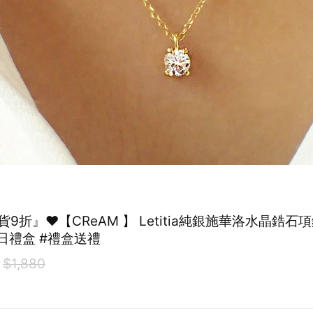
9折』❤️【CReAM 】 Letitia純銀施華洛水晶鋯石項
日禮盒 #禮盒送禮
$1,880