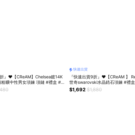
快速出貨
』❤️【CReAM】Chelsea鍍14K
『快速出貨9折』❤️【CReAM 】 R
粗曠中性男女項鍊 項鏈 #禮盒 #浪
世奇swarovski水晶鋯石項鍊 #禮
日禮盒 #情人禮物 #生日禮物
#生日禮盒 #情人禮物 #生日禮物
,480
$1,692
$1,880