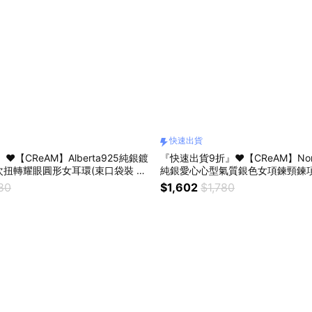
快速出貨
❤️【CReAM】Alberta925純銀鍍
『快速出貨9折』❤️【CReAM】Nor
六次扭轉耀眼圓形女耳環(束口袋裝 送
純銀愛心心型氣質銀色女項鍊頸鍊項鏈 #禮
禮物 #浪漫送禮 #生日禮物
浪漫送禮 #生日禮盒 #情人禮物 #
80
$1,602
$1,780