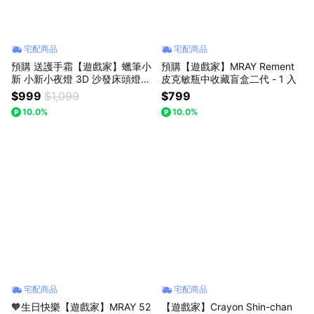
宅配商品
宅配商品
預購 送護手霜【遊戲家】蠟筆小
預購【遊戲家】MRAY Rement
新 小新小夜燈 3D 沙發床頭燈
皮克敏瓶中收藏盲盒二代 - 1 入
蠟筆小新床頭燈 (盲盒顏色隨機
$999
$1,099
$799
出貨) 生日快樂
10.0%
10.0%
宅配商品
宅配商品
🧡生日快樂【遊戲家】MRAY 52
【遊戲家】Crayon Shin-chan