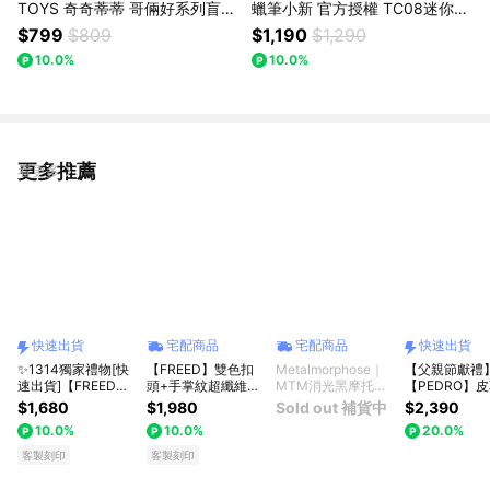
TOYS 奇奇蒂蒂 哥倆好系列盲盒
蠟筆小新 官方授權 TC08迷你數
送精美贈品G2
位相機-黃色/紅色/綠色
$799
$809
$1,190
$1,290
10.0%
10.0%
更多推薦
看更多
快速出貨
宅配商品
宅配商品
快速出貨
✨1314獨家禮物[快
【FREED】雙色扣
Metalmorphose｜
【父親節獻禮
速出貨]【FREED】
頭+手掌紋超纖維皮
MTM消光黑摩托車
【PEDRO】
商務休閒頭層牛皮皮
帶-多款顏色可選 客
鑰匙圈
面皮帶｜男生
$1,680
$1,980
Sold out 補貨中
$2,390
帶 多款可選 送禮自
製化刻字 生日禮物
物｜型男單品
10.0%
10.0%
20.0%
選 客製化刻字 生日
送禮推薦 男生禮物
出貨｜小CK
禮物 送禮推薦 男生
禮物獨家 新品上市
牌
客製刻印
客製刻印
禮物 現貨 巨蟹座 禮
送給男生 真皮皮帶
物獨家 新品上市 送
上班族禮物 巨蟹座