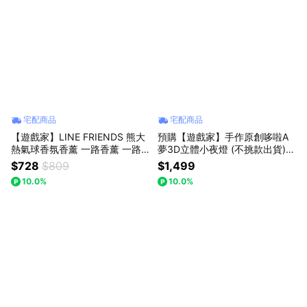
宅配商品
宅配商品
【遊戲家】LINE FRIENDS 熊大
預購【遊戲家】手作原創哆啦A
熱氣球香氛香薰 一路香薰 一路
夢3D立體小夜燈 (不挑款出貨)
相伴香氛 UG
贈精美贈品G8
$728
$809
$1,499
10.0%
10.0%