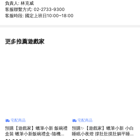
負責人: 林克威
客服聯繫方式: 02-2733-9300
客服時段: 國定上班日10:00~18:00
更多推薦遊戲家
看更多
宅配商品
宅配商品
預購【遊戲家】蠟筆小新 飯碗禮
預購✨【遊戲家】蠟筆小新 小白
盒裝 蠟筆小新飯碗禮盒-隨機出
睡眠小夜燈 撐肚肚摸肚躺平睡覺
貨 送隨機精美贈品 G2
款 (兩款任選) 送隨機精美贈品 G