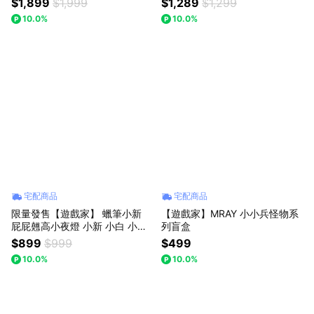
$1,899
$1,999
$1,289
$1,299
4
10.0%
10.0%
宅配商品
宅配商品
限量發售【遊戲家】 蠟筆小新
【遊戲家】MRAY 小小兵怪物系
屁屁翹高小夜燈 小新 小白 小夜
列盲盒
燈 蠟筆小新小夜燈 3D床頭燈 -
$899
$999
$499
蠟筆小新
10.0%
10.0%