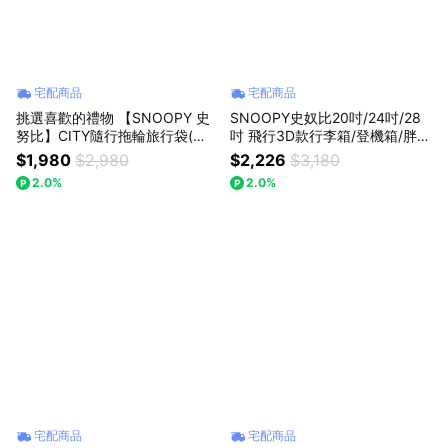
宅配商品
宅配商品
挑選喜歡的禮物 【SNOOPY 史
SNOOPY史奴比20吋/24吋/28
努比】CITY隨行拖輪旅行袋(輪
吋 飛行3D款行李箱/登機箱/胖胖
子可拆/可登機/保溫保冰)
箱
$1,980
$2,980
$2,226
$3,180
2.0%
2.0%
宅配商品
宅配商品