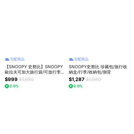
宅配商品
宅配商品
【SNOOPY 史努比】SNOOPY
SNOOPY史努比 珍藏包/旅行收
歐拉夫可加大旅行袋/可放行李箱
納盒/行李/收納包/側背
上
$999
$1,680
$1,287
$1,980
2.0%
2.0%