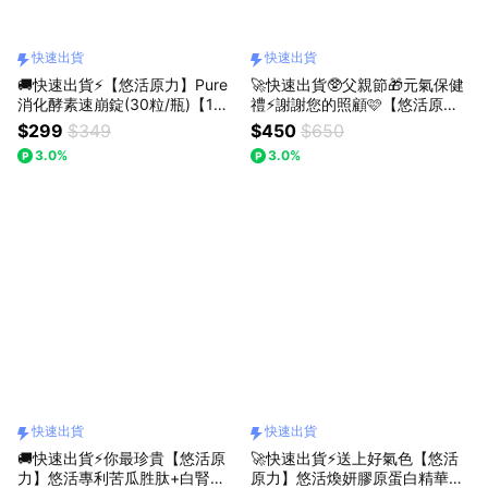
快速出貨
快速出貨
🚚快速出貨⚡【悠活原力】Pure
🚀快速出貨🥸父親節🎁元氣保健
消化酵素速崩錠(30粒/瓶)【1瓶/
禮⚡謝謝您的照顧🩷【悠活原
3瓶/5瓶優惠組】
力】原力女性/男性綜合維他命
$299
$349
$450
$650
+鐵/鋅/多規格
3.0%
3.0%
快速出貨
快速出貨
🚚快速出貨⚡你最珍貴【悠活原
🚀快速出貨⚡送上好氣色【悠活
力】悠活專利苦瓜胜肽+白腎豆
原力】悠活煥妍膠原蛋白精華粉