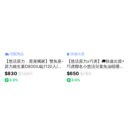
宅配商品
快速出貨
【悠活原力．星座獨家】雙魚座-
【悠活原力x巧虎】🚚快速出貨⚡
原力維生素D800IU錠(120入/瓶)
巧虎聯名小悠活兒童魚油咀嚼軟
三入組
膠囊(30粒/盒)
$830
$1,047
$650
$780
3.0%
3.0%