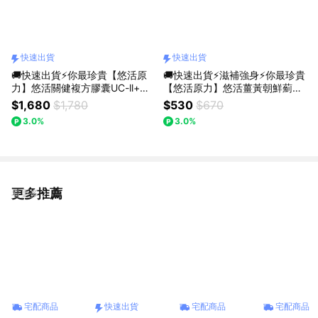
快速出貨
快速出貨
🚚快速出貨⚡你最珍貴【悠活原
🚚快速出貨⚡滋補強身⚡你最珍貴
力】悠活關健複方膠囊UC-ll+玻
【悠活原力】悠活薑黃朝鮮薊植
尿酸鈉（30粒/盒）【1瓶/3瓶/5
物膠囊（30粒/盒）【1盒/3盒優
$1,680
$1,780
$530
$670
瓶優惠組】
惠組】
3.0%
3.0%
更多推薦
看更多
宅配商品
快速出貨
宅配商品
宅配商品