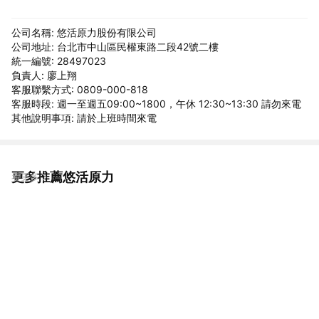
公司名稱: 悠活原力股份有限公司
公司地址: 台北市中山區民權東路二段42號二樓
統一編號: 28497023
負責人: 廖上翔
客服聯繫方式: 0809-000-818
客服時段: 週一至週五09:00~1800，午休 12:30~13:30 請勿來電
其他說明事項: 請於上班時間來電
更多推薦悠活原力
看更多