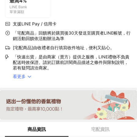
最高4%
LINE Bank
單筆滿額
支援LINE Pay / 信用卡
「宅配商品」回饋將於購買後30天發送至購買者LINE帳號，行
銷活動回饋依活動辦法為準
[宅配商品]由收禮者自行填寫收件地址，便利又貼心。
「快速出貨」是由商家（賣方）提供之服務，LINE禮物不負責
配送時效保證。請於訂購前詳閱商品描述之條件與限制說明，
若有疑問請洽商家。
看更多
商品資訊
宅配資訊