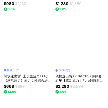
植物膠囊(60入/盒)【1盒/3盒/5
(15條/盒)X2｜附提袋｜1+1心意
$980
$1,180
$1,280
$1,360
盒優惠組】
禮｜送禮首選
3.0%
3.0%
快速出貨
快速出貨
🚀快速出貨⚡上班族活力1+1🌕
🚀快速出貨⚡PURExPSK養顏套
【悠活原力】原力女性綜合維他
組💝【悠活原力】Pure穀胱甘肽
命+鐵(30入/盒)+Pure維他命C
(30粒/瓶)+玻尿酸(30粒/瓶)+PS
$668
$688
$2,280
$2,534
膠囊(30粒/瓶)｜附提袋｜綜合維
K身體洗護組+面膜+贈氣密分裝
13.0%
3.0%
他命｜維生素C｜滿滿陽光活力
盒｜+附提袋｜膠原蛋白｜玻尿
酸