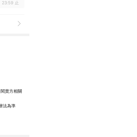
 23:59 止
詳閱賣方相關
辦法為準