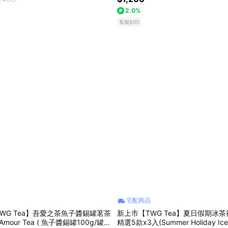
2.0%
客製刻印
宅配商品
WG Tea】吾愛之茶魚子醬錫罐茗茶
新上市【TWG Tea】夏日假期冰茶禮
Amour Tea ( 魚子醬錫罐100g/罐
精選5款x3入(Summer Holiday Ice