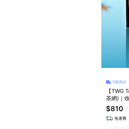
宅配商品
【TWG Tea】迷你
茶網)｜
$810
免運費