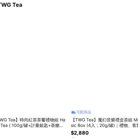
WG Tea
宅配商品
WG Tea】時尚紅茶茶饗禮物組 Ha
【TWG Tea】魔幻音樂禮盒茶組 Magi
罐+計量銀匙+茶糖棒)
sic Box (4入；20g/罐)｜禮物
物、客製化卡片
$2,880