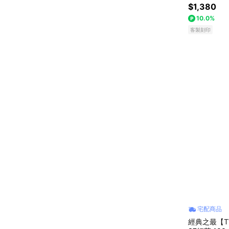
+茶糖棒)
$1,380
線上獨家禮
10.0%
客製刻印
宅配商品
經典之最【T