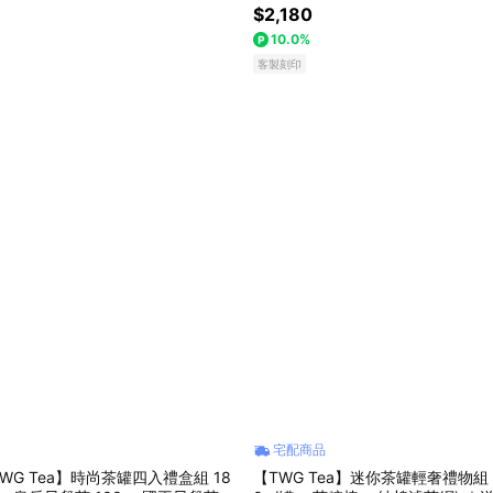
｜情人節、紀念日、客製化卡片、禮物
aster)｜客製化卡片
$2,180
盒
10.0%
客製刻印
宅配商品
WG Tea】時尚茶罐四入禮盒組 18
【TWG Tea】迷你茶罐輕奢禮物組 (銀月綠茶 2