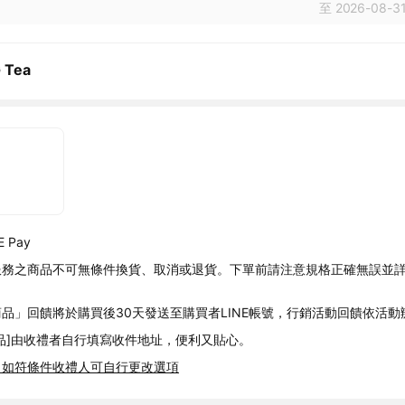
至 2026-08-31
 Tea
 Pay
服務之商品不可無條件換貨、取消或退貨。下單前請注意規格正確無誤並
品」回饋將於購買後30天發送至購買者LINE帳號，行銷活動回饋依活動
品]由收禮者自行填寫收件地址，便利又貼心。
，如符條件收禮人可自行更改選項