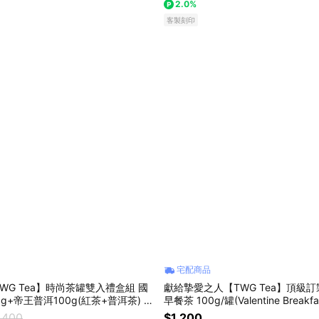
2.0%
客製刻印
宅配商品
WG Tea】時尚茶罐雙入禮盒組 國
獻給摯愛之人【TWG Tea】頂級訂
g+帝王普洱100g(紅茶+普洱茶) ｜
早餐茶 100g/罐(Valentine Breakfa
茶) | 情人節限定、禮物、客製化卡
,400
$1,200