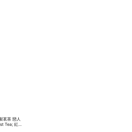
製茗茶 戀人
st Tea; 紅
片