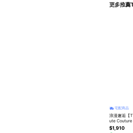
更多推薦T
看更多
宅配商品
浪漫邂逅【T
ute Couture Tea ( 100g/
｜情人節禮
$1,910