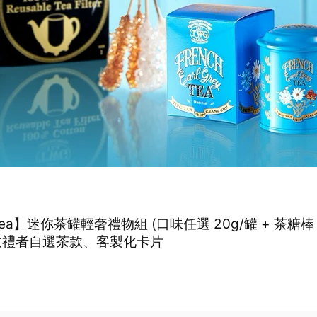
茶罐輕奢禮物組 (口味任選 20g/罐 + 茶糖棒 + 純棉濾
收禮者自選茶款、客製化卡片