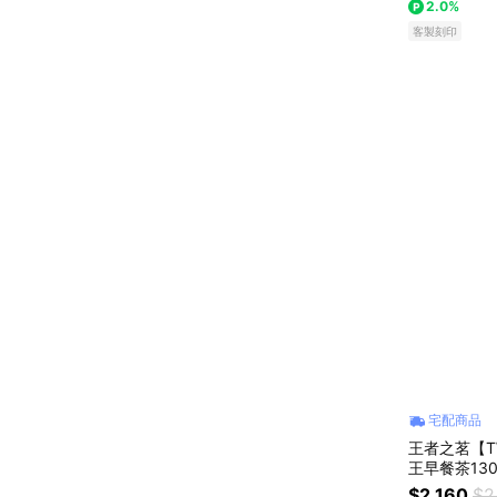
2.0%
客製刻印
宅配商品
王者之茗【T
王早餐茶130
客製化卡片
$2,160
$2