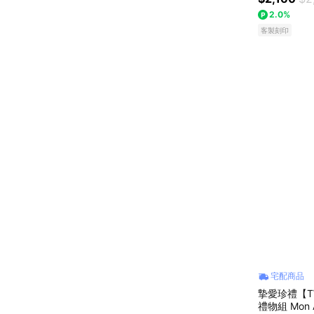
2.0%
客製刻印
宅配商品
摯愛珍禮【T
禮物組 Mon 