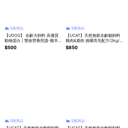
宅配商品
宅配商品
【UDOG】 全齡犬飼料 高優質
【UCAT】天然無穀全齡貓飼料
動物蛋白 | 雙效營養照護-雞羊雙
雞肉&鹿肉 挑嘴亮毛配方(2kg/
拼 / 元氣美膚照護-牛羊雙拼 ( 2k
包)
$500
$850
g/包)
宅配商品
宅配商品
【UCAT】天然無穀全齡貓飼料
【UCAT】天然無穀全齡貓飼料