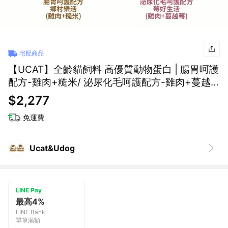
宅配商品
【UCAT】全齡貓飼料 高優質動物蛋白 | 腸胃呵護
配方-雞肉+糙米/ 泌尿化毛呵護配方-雞肉+蔓越
莓( 13.6kg/包)
$2,277
免運費
Ucat&Udog
LINE Pay
最高4%
LINE Bank
單筆滿額