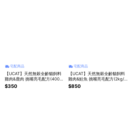
宅配商品
宅配商品
【UCAT】天然無穀全齡貓飼料
【UCAT】天然無穀全齡貓飼料
雞肉&鹿肉 挑嘴亮毛配方(400g/
雞肉&鮭魚 挑嘴亮毛配方(2kg/
包)
包)
$350
$850