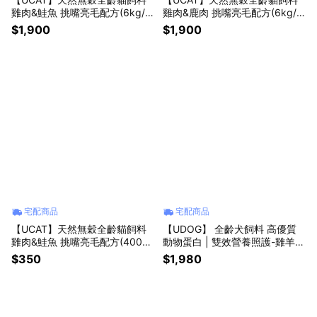
雞肉&鮭魚 挑嘴亮毛配方(6kg/
雞肉&鹿肉 挑嘴亮毛配方(6kg/
包)
包)
$1,900
$1,900
宅配商品
宅配商品
【UCAT】天然無穀全齡貓飼料
【UDOG】 全齡犬飼料 高優質
雞肉&鮭魚 挑嘴亮毛配方(400g/
動物蛋白 | 雙效營養照護-雞羊雙
包)
拼 / 元氣美膚照護-牛羊雙拼 ( 1
$350
$1,980
3.6kg/包)