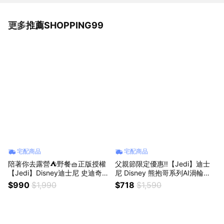
更多推薦SHOPPING99
看更多
宅配商品
宅配商品
陪著你去露營⛺野餐🧺正版授權
父親節限定優惠‼️【Jedi】迪士
【Jedi】Disney迪士尼 史迪奇M
尼 Disney 熊抱哥系列AI渦輪掛
INI戶外摺疊拖車✨360°萬象輪✨
脖風扇✨自帶巨星風彩✨聖誕禮
$990
$1,990
$718
$1,590
聖誕禮物🌲交換禮物🌲聖誕節市
物 交換禮物 聖誕節 (SHOPPING
集、野餐🧺出遊皆宜，小巧輕鬆
99)
行 (SHOPPING99)