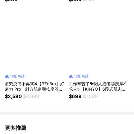
摺疊插頭✨ (SHOPPING99)
PING99)
宅配商品
宅配商品
肩緊痠痛不再來❌【3ZeBra】好
工作辛苦了💝懶人必備🤤按摩不
肩力 Pro｜斜方肌肩頸按摩器✨
求人✨【KINYO】6段式肌肉舒
深層放鬆享受 (SHOPPING99)
緩筋膜槍 (FG-61)🔫6段變速 ♡4
$2,580
$3,980
$699
$1,580
款按摩頭♡輕鬆減輕全身酸痛♡
在家也可以自己放鬆(SHOPPIN
G99)
更多推薦
看更多