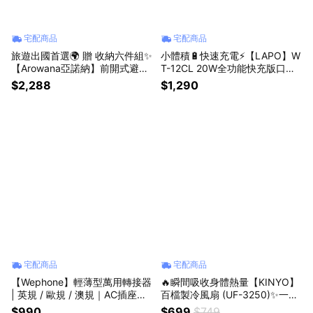
宅配商品
宅配商品
旅遊出國首選🌍 贈 收納六件組✨
小體積🔋快速充電⚡【LAPO】W
【Arowana亞諾納】前開式避震
T-12CL 20W全功能快充版口袋
輪河馬行李箱(20吋/25吋/29吋)
行動電源(SHOPPING99)
$2,288
$1,290
(SHOPPING99)
宅配商品
宅配商品
【Wephone】輕薄型萬用轉接器
🔥瞬間吸收身體熱量【KINYO】
| 英規 / 歐規 / 澳規｜AC插座、
百檔製冷風扇 (UF-3250)✨一鍵
USB-A、USB-C｜推桿式切換✨
啟動瞬間冰感✨夏天必備 (SHOP
$990
$699
$749