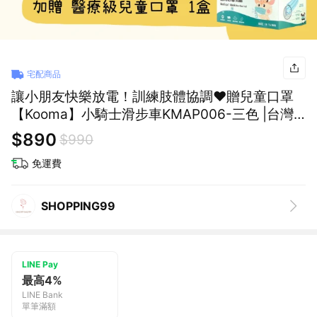
宅配商品
讓小朋友快樂放電！訓練肢體協調❤️贈兒童口罩
【Kooma】小騎士滑步車KMAP006-三色 |台灣
檢驗 輕巧耐用方便攜帶 兒童玩具 滑步車 學步車
$890
$990
平衡車(SHOPPING99)
免運費
SHOPPING99
LINE Pay
最高4%
LINE Bank
單筆滿額