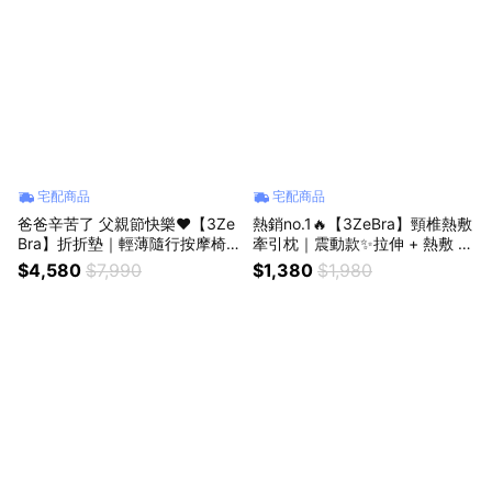
宅配商品
宅配商品
爸爸辛苦了 父親節快樂❤️【3Ze
熱銷no.1🔥【3ZeBra】頸椎熱敷
Bra】折折墊｜輕薄隨行按摩椅
牽引枕｜震動款✨拉伸 + 熱敷 2i
墊✨超輕薄折疊設計，貼合身形
n1 頸部護理✨生日禮物 (SHOPP
$4,580
$7,990
$1,380
$1,980
精準按壓✨ (SHOPPING99)
ING99)