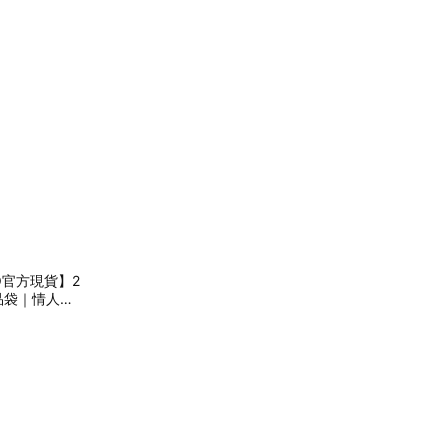
O官方現貨】2
禮品袋｜情人節
男生香氛.女
物