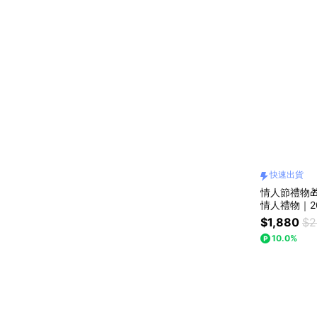
快速出貨
情人節禮物
情人禮物｜2
｜極晝 極夜
$1,880
$2
友禮物.女友
10.0%