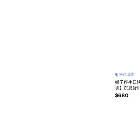
快速出貨
獅子座生日快
貨】沉息舒眠
禮物.生日禮
$680
友禮物.交換
草精油