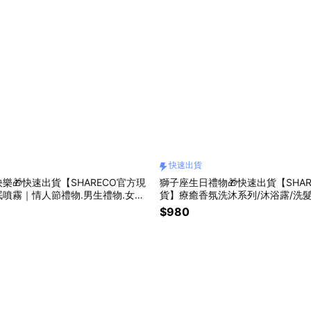
快速出貨
樂🎁快速出貨【SHARECO官方現
獅子座生日禮物🎁快速出貨【SHAR
噴霧｜情人節禮物.男生禮物.女生
貨】療癒香氛洗沐系列/沐浴露/洗髮
物.男生香氛.女生香氛.男友禮物.女
SO 御用｜男生送禮 男友禮物 生日
$980
禮物｜睡眠噴霧 枕頭噴霧 精油 薰衣
沐浴乳 沐浴乳 洗髮乳 洗髮精 控油