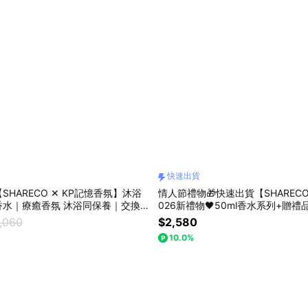
快速出貨
SHARECO ✕ KP記憶香氛】沐浴
情人節禮物🎁快速出貨【SHAREC
香水｜療癒香氛 沐浴同保養｜交換禮
026新禮物🖤50ml香水系列+贈
/男友禮物/生日禮物/情人節禮物｜
禮物.男生禮物.女生禮物.生日禮物.
,060
$2,580
露.洗髮精.洗髮乳.木質香水.女香.男
生香氛.男友禮物.女友禮物.交換禮
10.0%