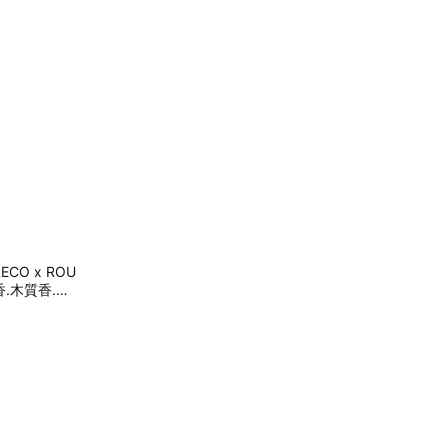
O x ROU
.木質香.中
.情人節禮物