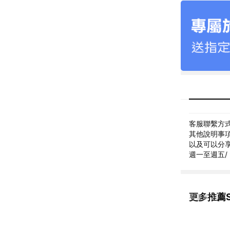
客服聯繫方式: 
其他說明事項
以及可以分享生活給
週一至週五/ 9:
更多推薦S
看更多