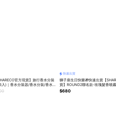
快速出貨
HARECO官方現貨】旅行香水分裝
獅子座生日快樂🎁快速出貨【SHAR
組3入)｜香水分裝器/香水分裝/香水空
貨】ROUND2聯名款-玫瑰髮香噴
物.男生禮物.女生禮物.生日禮物.男
00
$680
香氛.男友禮物.女友禮物.交換禮物
護髮