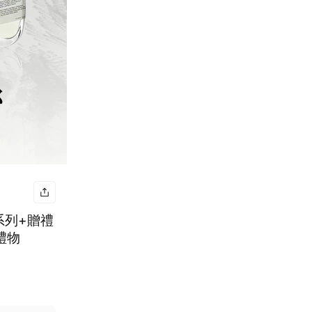
系列+贈禮
禮物