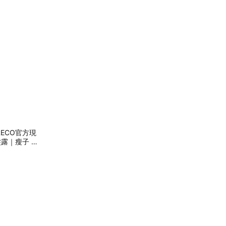
ECO官方現
露｜瘦子 E.
禮物 ｜男生
 保濕