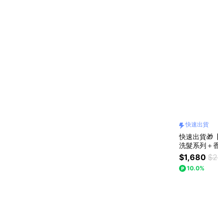
快速出貨
快速出貨🎁【
洗髮系列＋
物/男生禮物
$1,680
$2
沐浴乳.沐浴
10.0%
香