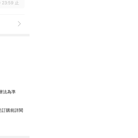
 23:59 止
辦法為準
於訂購前詳閱