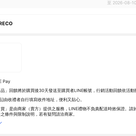
至 2026-08-10
RECO
 Pay
品」回饋將於購買後30天發送至購買者LINE帳號，行銷活動回饋依活動
品]由收禮者自行填寫收件地址，便利又貼心。
貨」是由商家（賣方）提供之服務，LINE禮物不負責配送時效保證。請
述之條件與限制說明，若有疑問請洽商家。