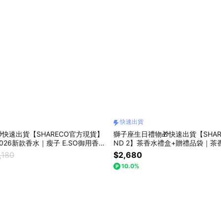
快速出貨
快速出貨【SHARECO官方現貨】
獅子座生日禮物🎁快速出貨【SHAREC
026新款香水｜瘦子 E.SO御用香氛
ND 2】茶香水禮盒+贈禮品袋｜茶香
｜情人節禮物.男生禮物.女生禮物.男
性香｜男生禮物.女生禮物.生日禮物
,180
$2,680
禮物.木質香水.男香.女香
10.0%