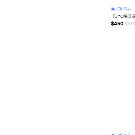
宅配商品
【JYC極研萃
$450
$89