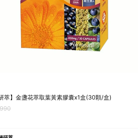
研萃】金盞花萃取葉黃素膠囊x1盒(30顆/盒)
990
C極研萃