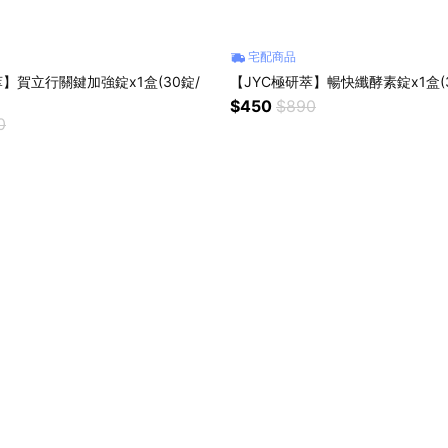
宅配商品
萃】賀立行關鍵加強錠x1盒(30錠/
【JYC極研萃】暢快纖酵素錠x1盒(3
$450
$890
0