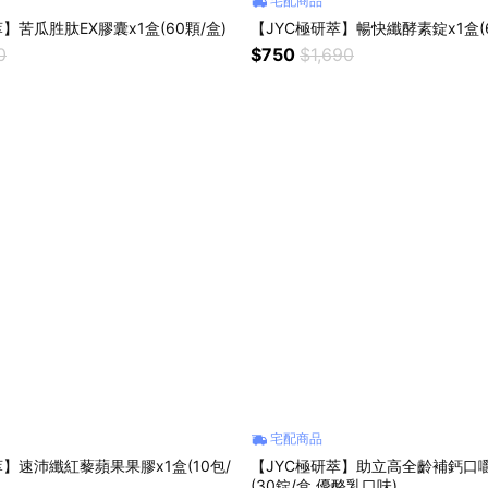
宅配商品
】苦瓜胜肽EX膠囊x1盒(60顆/盒)
【JYC極研萃】暢快纖酵素錠x1盒(6
0
$750
$1,690
宅配商品
萃】速沛纖紅藜蘋果果膠x1盒(10包/
【JYC極研萃】助立高全齡補鈣口嚼
(30錠/盒 優酪乳口味)