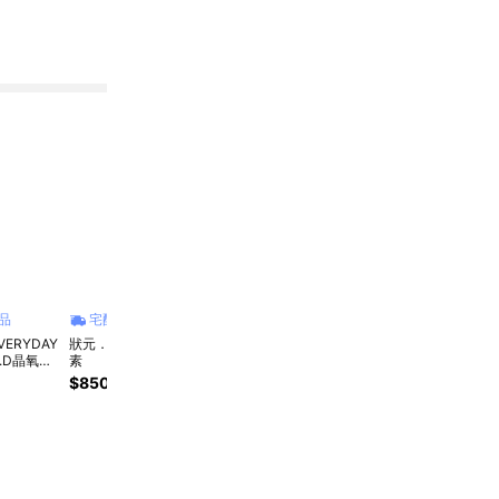
品
宅配商品
宅配商品
宅配商品
宅
VERYDAY
狀元．葉黃素+蝦紅
世界再大只看見你
✨父親節快樂✨【老
【老
O.D晶氧花
素
✨【老行家】黑番茄
行家】黑番茄葉黃素
黃素凍
葉黃素凍(10入/盒)-
凍(10入/盒)-三盒組
$850
$882
$1,470
$882
$1,470
$49
三盒組