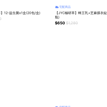
宅配商品
】12-益生菌x1盒(20包/盒)
【JYC極研萃】蜂王乳+芝麻膜衣錠x
瓶)
0
$650
$1,280