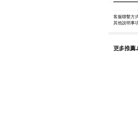
客服聯繫方式: 
其他說明事項: 
更多推薦
看更多