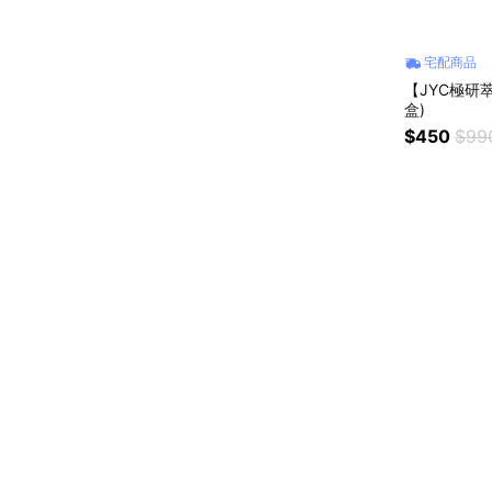
宅配商品
【JYC極研
盒)
$450
$99