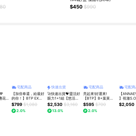
280
$450
$990
宅配商品
快速出貨
宅配商品
宅配商
💙
【加倍奉還，給最好
🚀快速出貨💝靈活好
亮起來!好運來!
【ANNAE
盞花
的你！】BTP EX金
眼力1+1組【悠活原
【BTP】B+葉黃素
】視澈S.
飲15
盞花葉黃素加倍晶亮
力】關健複方膠囊
水感晶亮飲 15入 林
菁膠囊
$799
$1,080
$2,530
$3,160
$595
$700
$2,050
飲15入+7入
UC-II+玻尿酸(30
宥嘉代言推薦
2.0%
13.0%
2.0%
入/盒)+葉黃素蝦紅
素複方軟膠囊(30入/
盒)｜吳淡如真情推
薦｜送禮首選