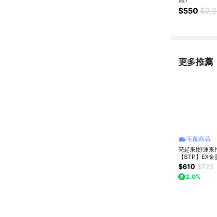
$550
$2,
更多推薦
看更多
宅配商品
亮起來!好運來!
【BTP】EX金
葉黃素加倍晶亮
$610
$720
入
2.0%