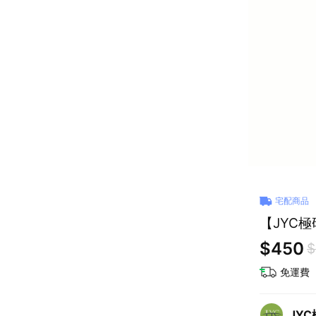
宅配商品
【JYC極
$450
$
免運費
JY