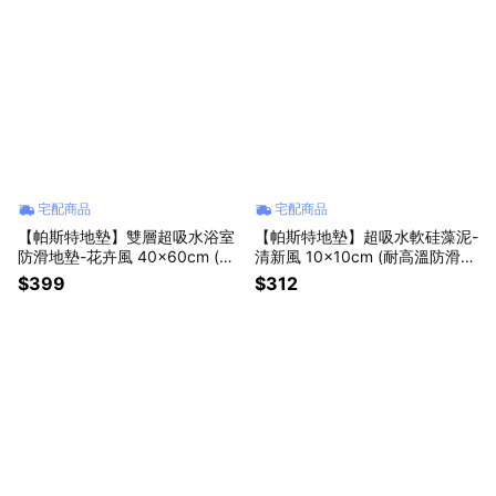
宅配商品
宅配商品
【帕斯特地墊】雙層超吸水浴室
【帕斯特地墊】超吸水軟硅藻泥-
防滑地墊-花卉風 40x60cm (多
清新風 10x10cm (耐高溫防滑/
款任選/速乾防滑/腳踏墊)
隔熱墊/杯碗墊) 8入組
$399
$312