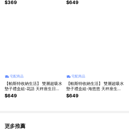
室/臥室/快速吸水/耐磨)
物 (浴室防滑/腳踏墊/桌墊/杯墊/
$369
$649
地墊)
宅配商品
宅配商品
【帕斯特收納生活】 雙層超吸水
【帕斯特收納生活】 雙層超吸水
墊子禮盒組-花語 天秤座生日禮
墊子禮盒組-海悠悠 天秤座生日
物 (浴室防滑/腳踏墊/桌墊/杯墊/
禮物 (浴室防滑/腳踏墊/桌墊/杯
$649
$649
地墊)
墊/地墊)
更多推薦
看更多