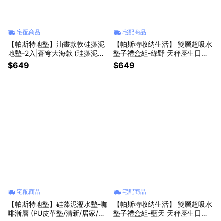
宅配商品
宅配商品
【帕斯特地墊】油畫款軟硅藻泥
【帕斯特收納生活】 雙層超吸水
地墊-2入|蒼穹大海款 (珪藻泥墊/
墊子禮盒組-綠野 天秤座生日禮
居家/浴室/快速吸水)
物 (浴室防滑/腳踏墊/桌墊/杯墊/
$649
$649
地墊)
宅配商品
宅配商品
【帕斯特地墊】硅藻泥瀝水墊-咖
【帕斯特收納生活】 雙層超吸水
啡漸層 (PU皮革墊/清新/居家/浴
墊子禮盒組-藍天 天秤座生日禮