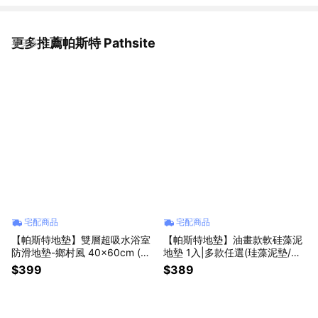
更多推薦帕斯特 Pathsite
看更多
宅配商品
宅配商品
【帕斯特地墊】雙層超吸水浴室
【帕斯特地墊】油畫款軟硅藻泥
防滑地墊-鄉村風 40x60cm (多
地墊 1入|多款任選(珪藻泥墊/居
款任選/速乾防滑/腳踏墊)
家/浴室/快速吸水)
$399
$389