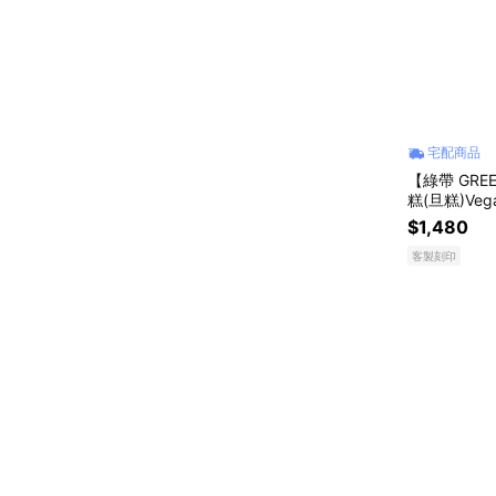
宅配商品
【綠帶 GRE
糕(旦糕)Ve
$1,480
客製刻印