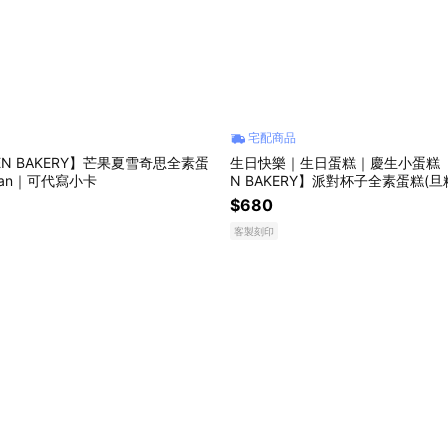
宅配商品
EN BAKERY】芒果夏雪奇思全素蛋
生日快樂｜生日蛋糕｜慶生小蛋糕【綠
gan｜可代寫小卡
N BAKERY】派對杯子全素蛋糕(旦糕
可代寫小卡
$680
客製刻印