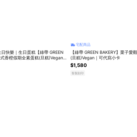
宅配商品
日快樂｜生日蛋糕【綠帶 GREEN
【綠帶 GREEN BAKERY】栗子
法式香橙假期全素蛋糕(旦糕)Vegan
(旦糕)Vegan｜可代寫小卡
卡
$1,580
客製刻印