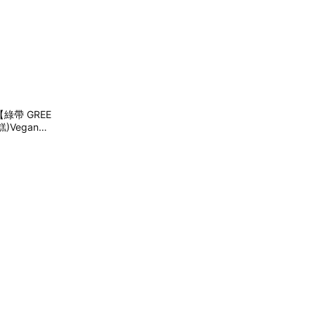
帶 GREE
)Vegan｜