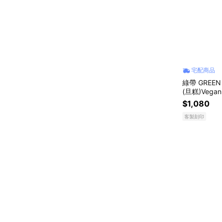
宅配商品
綠帶 GREE
(旦糕)Veg
$1,080
客製刻印