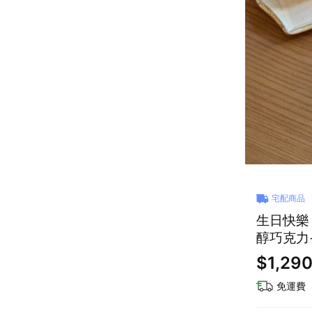
宅配商品
生日快樂｜
醇巧克力+
$1,29
免運費