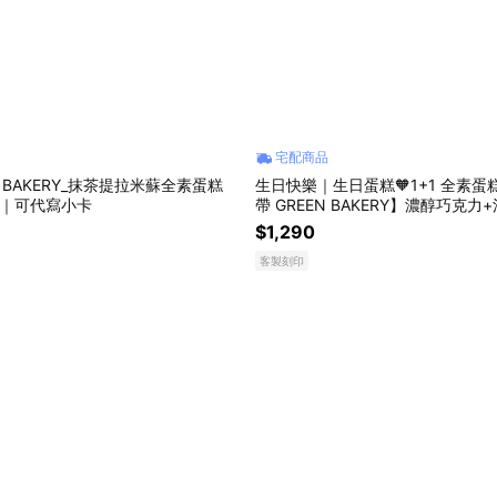
宅配商品
N BAKERY_抹茶提拉米蘇全素蛋糕
生日快樂｜生日蛋糕🧡1+1 全素
an｜可代寫小卡
帶 GREEN BAKERY】濃醇巧克力
期全素蛋糕(旦糕)Vegan｜可代寫
$1,290
客製刻印