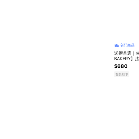
宅配商品
送禮首選｜生
BAKERY】
｜可代寫小
$680
客製刻印