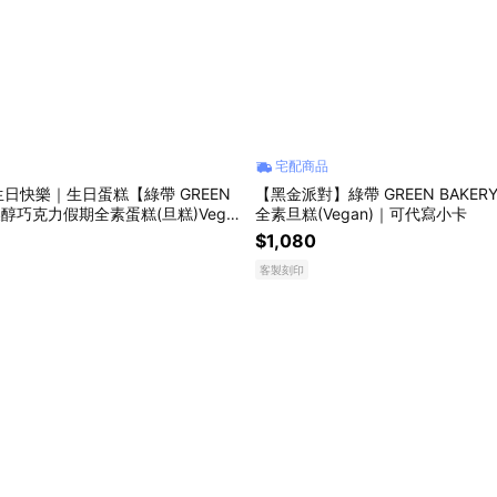
宅配商品
日快樂｜生日蛋糕【綠帶 GREEN
【黑金派對】綠帶 GREEN BAKE
濃醇巧克力假期全素蛋糕(旦糕)Vega
全素旦糕(Vegan)｜可代寫小卡
卡
$1,080
客製刻印