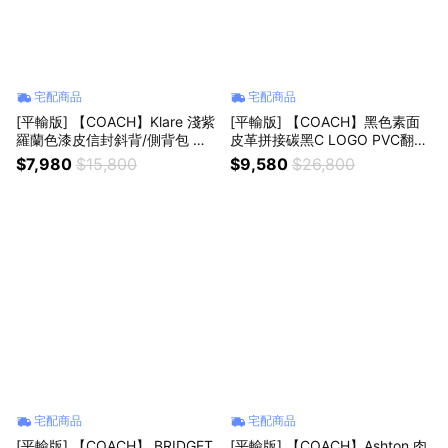
宅配商品
宅配商品
[平輸版] 【COACH】Klare 淺紫
[平輸版] 【COACH】黑色素面
羅蘭色漆皮信封斜背/側背包 真
皮革拼接碳黑C LOGO PVC翻蓋
品平輸
斜背郵差男包 真品平輸
$7,980
$15,800
$9,580
$26,800
宅配商品
宅配商品
[平輸版] 【COACH】 BRIDGET
[平輸版] 【COACH】Ashton 肉