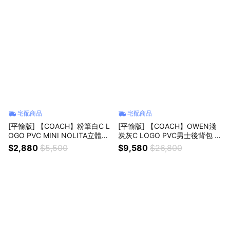
宅配商品
宅配商品
[平輸版] 【COACH】粉筆白C L
[平輸版] 【COACH】OWEN淺
OGO PVC MINI NOLITA立體造
炭灰C LOGO PVC男士後背包 真
型鑰匙圈掛飾 真品平輸
品平輸
$2,880
$5,500
$9,580
$26,800