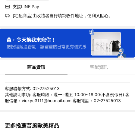
支援LINE Pay
[宅配商品]由收禮者自行填寫收件地址，便利又貼心。
商品資訊
宅配資訊
客服聯繫方式: 02-27525013
其他說明事項: 客服時段：週一~週五 10:00~18:00(不含例假日) 客
服信箱：vickyc3111@hotmail.com 客服電話：02-27525013
更多推薦普風歐美精品
看更多