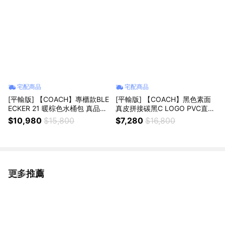
宅配商品
宅配商品
[平輸版] 【COACH】專櫃款BLE
[平輸版] 【COACH】黑色素面
ECKER 21 暖棕色水桶包 真品平
真皮拼接碳黑C LOGO PVC直式
輸
方型飛行員斜背男包 真品平輸
$10,980
$15,800
$7,280
$16,800
更多推薦
看更多