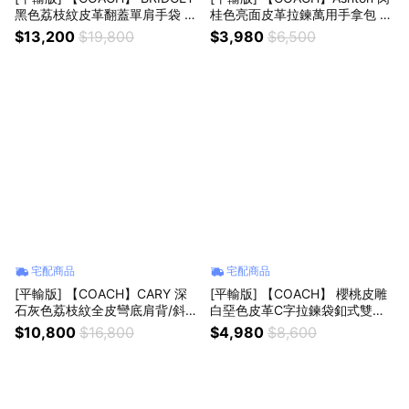
黑色荔枝紋皮革翻蓋單肩手袋 真
桂色亮面皮革拉鍊萬用手拿包 真
品平輸
品平輸
$13,200
$19,800
$3,980
$6,500
宅配商品
宅配商品
[平輸版] 【COACH】CARY 深
[平輸版] 【COACH】 櫻桃皮雕
石灰色荔枝紋全皮彎底肩背/斜背
白堊色皮革C字拉鍊袋釦式雙摺
包 真品平輸
短夾 真品平輸
$10,800
$16,800
$4,980
$8,600