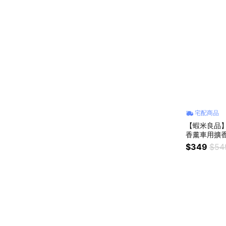
宅配商品
【蝦米良品】
香薰車用擴香
頭
$349
$54