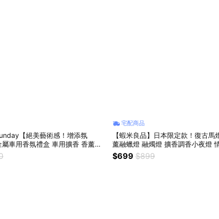
宅配商品
unday【絕美藝術感！增添氛
【蝦米良品】日本限定款！復古馬燈
屬車用香氛禮盒 車用擴香 香薰精
薰融蠟燈 融燭燈 擴香調香小夜燈 
誕節交換禮物 送禮贈品
日禮物 居家香氛禮品
0
$699
$899