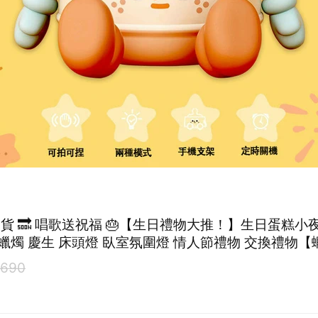
出貨 🔜 唱歌送祝福 🎂【生日禮物大推！】生日蛋糕小夜燈
蠟燭 慶生 床頭燈 臥室氛圍燈 情人節禮物 交換禮物【
690