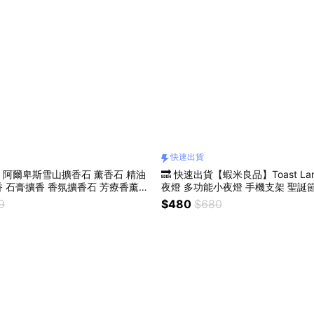
快速出貨
阿爾卑斯雪山擴香石 薰香石 精油
🔜 快速出貨【蝦米良品】Toast L
 石膏擴香 香氛擴香石 芳療香薰石
夜燈 多功能小夜燈 手機支架 聖誕
人節禮物 贈品 尾牙 聖誕禮物 禮盒
9
$480
$680