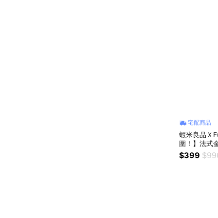
宅配商品
蝦米良品ＸF
圍！】法式金
油 生日/聖
$399
$99