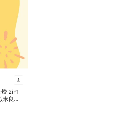
 2in1
蝦米良