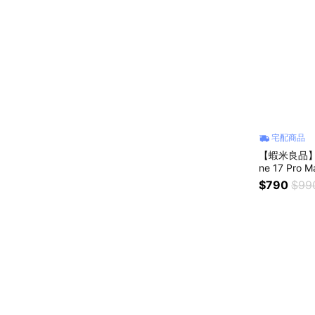
宅配商品
【蝦米良品】
ne 17 P
殼 保護套
$790
$99