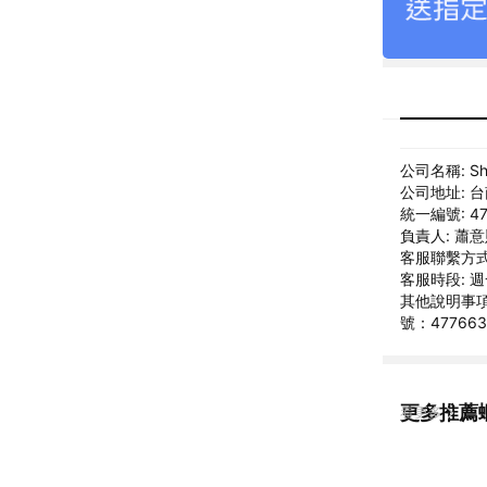
公司名稱: S
公司地址: 
統一編號: 47
負責人: 蕭
客服聯繫方式: 
客服時段: 週一
其他說明事項
號：47766
更多推薦
看更多