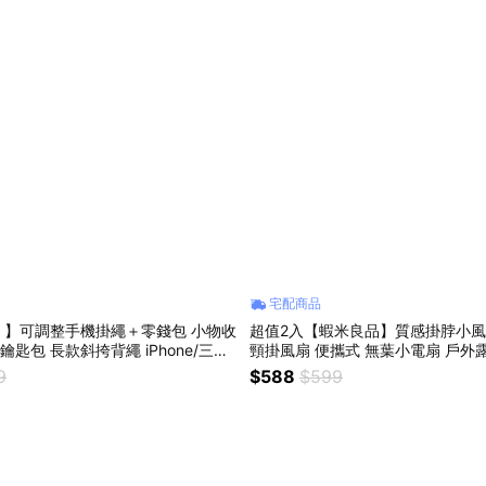
宅配商品
！】可調整手機掛繩＋零錢包 小物收
超值2入【蝦米良品】質感掛脖小風
ro鑰匙包 長款斜挎背繩 iPhone/三星
頸掛風扇 便攜式 無葉小電扇 戶外露
宿舍桌上型 電風扇 情人節禮物 52
9
$588
$599
用禮物