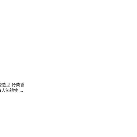
造型 鈴蘭香
情人節禮物 生