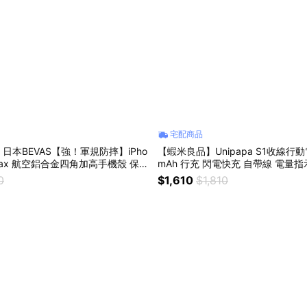
宅配商品
日本BEVAS【強！軍規防摔】iPho
【蝦米良品】Unipapa S1收線行動電
ro Max 航空鋁合金四角加高手機殼 保護
mAh 行充 閃電快充 自帶線 電量
65cm自帶線 移動電源 快充iPhone
0
$1,610
$1,810