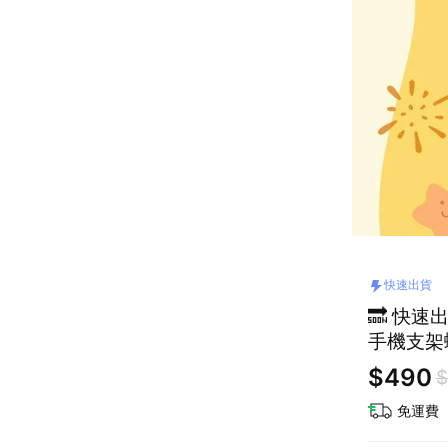
快速出貨
🔜 快速
手機支架
品】
$490
$
免運費