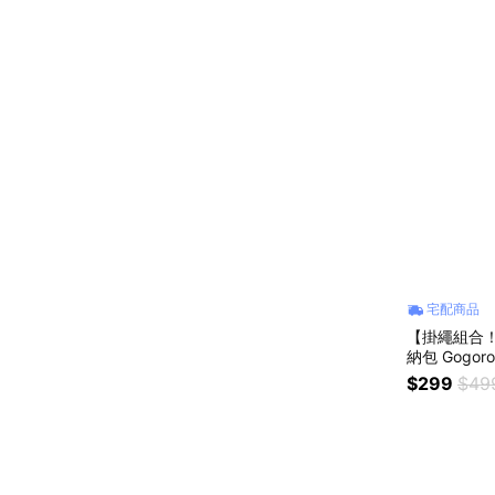
宅配商品
【掛繩組合
納包 Gogo
手機掛繩
$299
$49