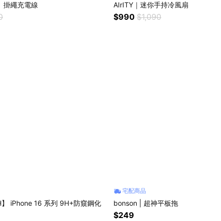
｜ 掛繩充電線
AIrITY｜迷你手持冷風扇
0
$990
$1,090
宅配商品
】 iPhone 16 系列 9H+防窺鋼化
bonson | 超神平板拖
$249