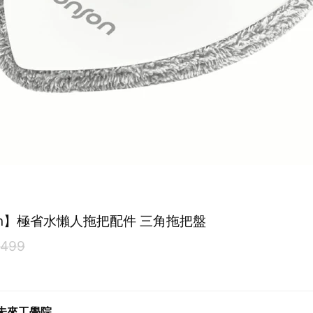
son】極省水懶人拖把配件 三角拖把盤
499
未來工學院