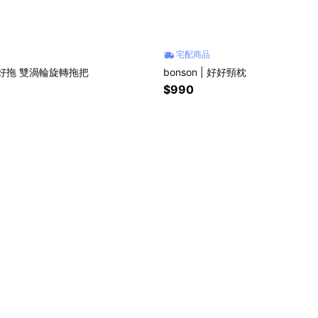
宅配商品
| 超好拖 雙渦輪旋轉拖把
bonson | 好好頸枕
$990