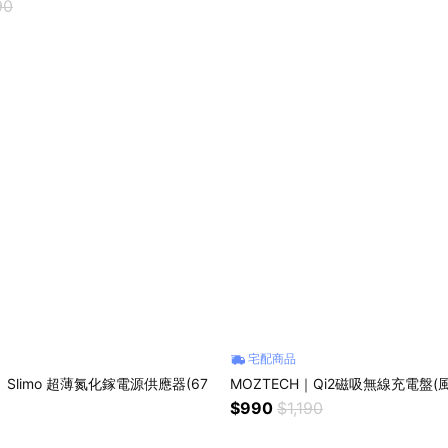
90
宅配商品
｜ Slimo 超薄氮化鎵電源供應器(67
MOZTECH｜Qi2磁吸無線充電盤(
$990
$1,190