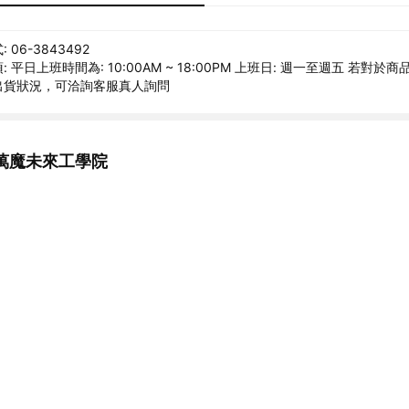
06-3843492
 平日上班時間為: 10:00AM ~ 18:00PM 上班日: 週一至週五 若對於
出貨狀況，可洽詢客服真人詢問
萬魔未來工學院