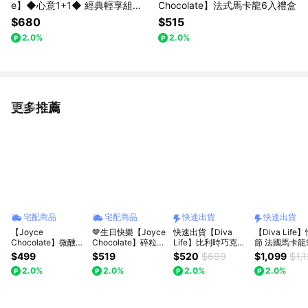
e】◆心意1+1◆ 經典輕享組合
Chocolate】法式馬卡龍6入禮盒
｜73%生巧克力(16入)
$680
$515
2.0%
2.0%
更多推薦
看更多
宅配商品
宅配商品
快速出貨
快速出貨
【Joyce
🤎生日快樂【Joyce
快速出貨【Diva
【Diva Life
Chocolate】微醺松
Chocolate】碎粒松
Life】比利時巧克力
節 法國馬卡龍
露禮盒(9顆入/盒)
露禮盒(9顆入)
片12入迷你柏金包｜
盒｜告白送禮
$499
$519
$520
$699
$1,099
$1,
交換禮物、送禮
節送禮、快速
2.0%
2.0%
2.0%
2.0%