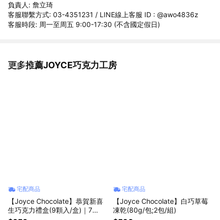
負責人: 詹立琦
客服聯繫方式: 03-4351231 / LINE線上客服 ID : @awo4836z
客服時段: 周一至周五 9:00-17:30 (不含國定假日)
更多推薦JOYCE巧克力工房
看更多
宅配商品
宅配商品
【Joyce Chocolate】恭賀新喜
【Joyce Chocolate】白巧草莓
生巧克力禮盒(9顆入/盒)｜7
凍乾(80g/包;2包/組)
3%、85%、伯爵、威士忌