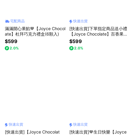
宅配商品
快速出貨
滿滿開心果餡🤎【Joyce Chocol
[快速出貨]下單指定商品送小禮
ate】杜拜巧克力禮盒(6顆入)
【Joyce Chocolate】百香果生
巧克力(2盒入；25顆/盒)🤎買一
$599
$599
送一
2.0%
2.0%
快速出貨
快速出貨
[快速出貨]【Joyce Chocolat
[快速出貨]🤎生日快樂【Joyce