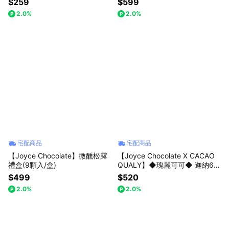
$259
$599
2.0%
2.0%
宅配商品
宅配商品
【Joyce Chocolate】微醺松露
【Joyce Chocolate X CACAO
禮盒(9顆入/盒)
QUALY】◆瑰麗可可◆ 迦納6
6%生巧克力(25顆入)
$499
$520
2.0%
2.0%