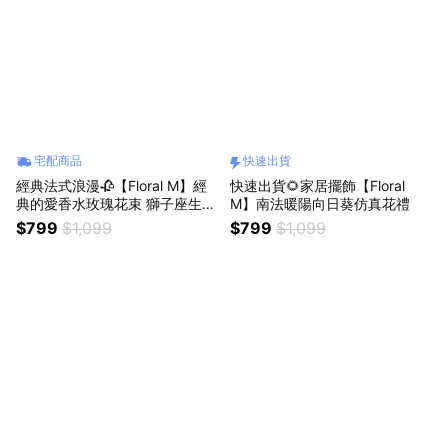
宅配商品
快速出貨
經典法式浪漫🥀【Floral M】經
快速出貨🌻家居擺飾【Floral
典的愛香水玫瑰花束 獅子座生日
M】南法暖陽向日葵仿真花禮
快樂 情人節花束
$799
$1,099
$799
$1,099