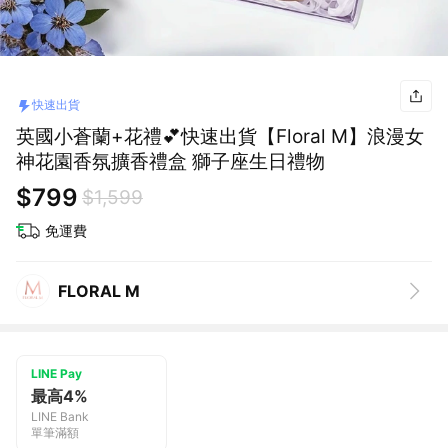
快速出貨
英國小蒼蘭+花禮💕快速出貨【Floral M】浪漫女
神花園香氛擴香禮盒 獅子座生日禮物
$799
$1,599
免運費
FLORAL M
LINE Pay
最高4%
LINE Bank
單筆滿額