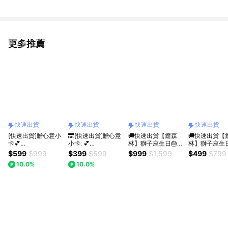
更多推薦
看更多
快速出貨
快速出貨
快速出貨
快速出貨
[快速出貨]贈心意小
🔜[快速出貨]贈心意
🚚快速出貨【癒森
🚚快速出貨【
卡💕
小卡. 💕
林】獅子座生日🎂香
林】獅子座生日
【COCODOR】經
【COCODOR】經
氛雙享禮盒｜30ml
「秋日里」擴
$599
$999
$399
$599
$999
$1,599
$499
$799
典MINI系列擴香禮
典MINI系列擴香禮
香氛油+擴香花（收
香氛油5ml（
10.0%
10.0%
盒 (50mlx8入.) 生
盒 ( 50mlx 3入.) 生
禮人自選香氣／生日
物／畢業禮物
日/慶祝/情人節/紀念
日/慶祝/情人節/年
禮物／質感送禮／療
送禮／療癒系
日/喬遷/療癒/慰勞/
末/紀念日/喬遷/療
癒系禮物／送禮推
送禮推薦）
交換禮物
癒/慰勞/交換禮物/收
薦）
禮人自選香氣.