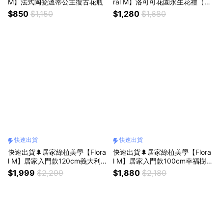
M】法式陶瓷溫蒂公主復古花瓶
ral M】洛可可花園永生花禮（贈
送5ml香氛油）獅子座生日禮物
$850
$1,150
$1,280
$1,680
開幕喬遷升遷花禮
快速出貨
快速出貨
快速出貨🌲居家綠植美學【Flora
快速出貨🌲居家綠植美學【Flora
l M】居家入門款120cm義大利
l M】居家入門款100cm幸福樹
橄欖樹室內仿真植栽
室內仿真植栽
$1,999
$2,299
$1,880
$2,180