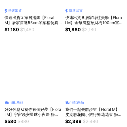
快速出貨
快速出貨
快速出貨🌷家居擺飾【Floral
快速出貨🌲居家綠植美學【Flora
M】居家首選55cm琴葉榕仿真
l M】金幣滿堂招財樹100cm室
植栽
內仿真植栽
$1,180
$1,480
$1,880
$2,180
宅配商品
宅配商品
好好休息🪐祝你有個好夢【Flora
我們一起去散步💛【Floral M】
l M】宇宙晚安星球小夜燈 獅子
皮克敏花園小旅行鮮花花束 獅子
座生日禮物
座生日禮物 畢業花束
$580
$880
$2,399
$2,480