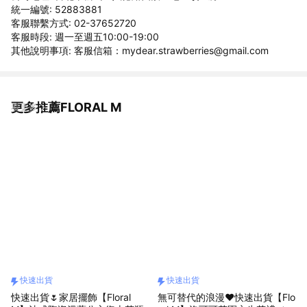
統一編號: 52883881
客服聯繫方式: 02-37652720
客服時段: 週一至週五10:00-19:00
其他說明事項: 客服信箱：mydear.strawberries@gmail.com
更多推薦FLORAL M
看更多
快速出貨
快速出貨
快速出貨🌷家居擺飾【Floral
無可替代的浪漫❤️快速出貨【Flo