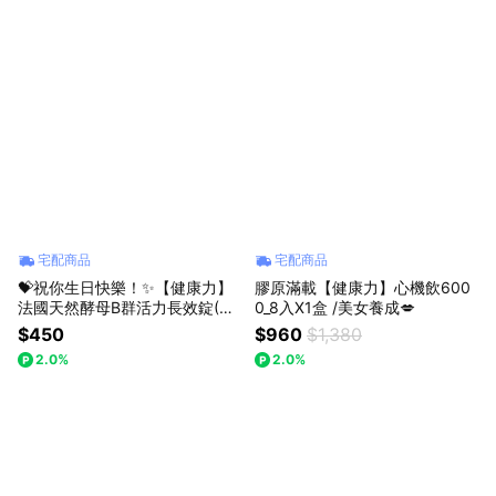
宅配商品
宅配商品
💝祝你生日快樂！✨【健康力】
膠原滿載【健康力】心機飲600
法國天然酵母B群活力長效錠(30
0_8入X1盒 /美女養成💋
入/瓶)送小香風編織包🚚宅配到
$450
$960
$1,380
家【LINE禮物獨家組合】
2.0%
2.0%