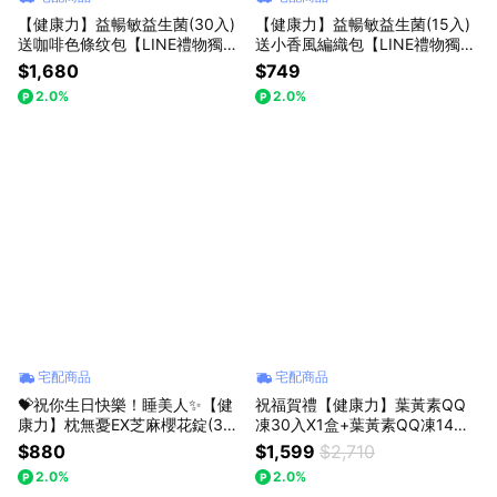
【健康力】益暢敏益生菌(30入)
【健康力】益暢敏益生菌(15入)
送咖啡色條纹包【LINE禮物獨家
送小香風編織包【LINE禮物獨家
組合】
組合】
$1,680
$749
2.0%
2.0%
宅配商品
宅配商品
💝祝你生日快樂！睡美人✨【健
祝福賀禮【健康力】葉黃素QQ
康力】枕無憂EX芝麻櫻花錠(30
凍30入X1盒+葉黃素QQ凍14入X
入/瓶)送粉色滿天星包🚚宅配到
1盒 健康防護/晶亮每一天🚚宅配
$880
$1,599
$2,710
家【LINE禮物獨家組合】
到家
2.0%
2.0%