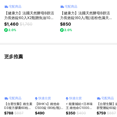
宅配商品
宅配商品
【健康力】法國天然酵母B群活
【健康力】法國天然酵母B群活
力長效錠60入X2瓶贈魚油10入
力長效錠(60入/瓶)送粉色滿天星
🚚宅配到家
包🚚宅配到家💝致甜美的你活力
$1,460
$1,760
$850
滿載【LINE禮物獨家組合】
2.0%
2.0%
更多推薦
看更多
宅配商品
快速出貨
快速出貨
宅配商品
【台塑生醫】維生素
【BHK's】維他命
⚡ 能量補給⚡日本味
【台塑生醫】
D3複方膠囊60粒
C500錠 (90粒/瓶)
王 維他命C1000口
群雙層錠60錠
+維生素C複方膜衣
上班應援/健康防護/
含錠(60粒/瓶)(奶素)
素C複方膜衣錠
$788
$887
$490
$350
$400
$759
$887
錠60粒｜閃閃發亮
鋅/新鮮人/快速出貨
🚚快速出貨
｜七夕｜生日