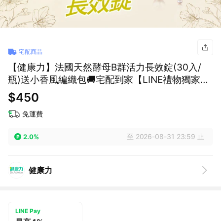
宅配商品
【健康力】法國天然酵母B群活力長效錠(30入/
瓶)送小香風編織包🚚宅配到家【LINE禮物獨家組
合】
$450
免運費
至 2026-08-31 23:59 止
2.0%
健康力
LINE Pay