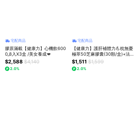
宅配商品
宅配商品
膠原滿載【健康力】心機飲600
【健康力】護肝補體力💪枕無憂
0_8入X3盒 /美女養成💋
極萃50芝麻膠囊(30顆/盒)+法國
天然酵母B群活力長效錠(30入/
$2,588
$4,140
$1,511
$1,599
瓶)🚚宅配到家
2.0%
2.0%