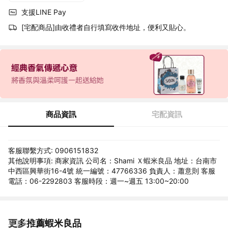
支援LINE Pay
[宅配商品]由收禮者自行填寫收件地址，便利又貼心。
商品資訊
宅配資訊
客服聯繫方式: 0906151832
其他說明事項: 商家資訊 公司名：Shami Ｘ蝦米良品 地址：台南市
中西區興華街16-4號 統一編號：47766336 負責人：蕭意則 客服
電話：06-2292803 客服時段：週一~週五 13:00~20:00
更多推薦蝦米良品
看更多