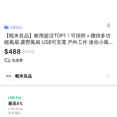
宅配商品
【蝦米良品】耐用超涼TOP1！可掛脖＋腰掛多功
能風扇 露營風扇 USB可充電 戶外工作 迷你小風
扇 大容量電池 腰掛風扇
$488
$688
免運費
蝦米良品
LINE Pay
最高4%
LINE Bank
單筆滿額