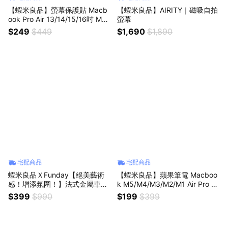
【蝦米良品】螢幕保護貼 Macb
【蝦米良品】AIRITY｜磁吸自拍
ook Pro Air 13/14/15/16吋 M1~
螢幕
M5 霧面 藍光 防偷窺 防刮保護
$249
$449
$1,690
$1,890
膜 螢幕貼
宅配商品
宅配商品
蝦米良品ＸFunday【絕美藝術
【蝦米良品】蘋果筆電 Macboo
感！增添氛圍！】法式金屬車用
k M5/M4/M3/M2/M1 Air Pro 1
香氛禮盒 車用擴香 香薰精油 生
4/11/12/13/15/16 透明鍵盤膜
$399
$990
$199
$399
日/聖誕節交換禮物 送禮贈品