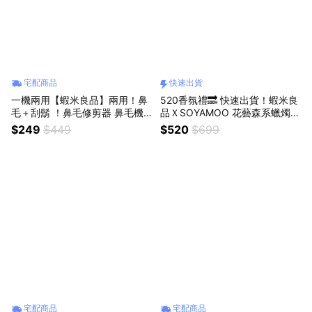
宅配商品
快速出貨
一機兩用【蝦米良品】兩用！鼻
520香氛禮🔜 快速出貨！蝦米良
毛＋刮鬍 ！鼻毛修剪器 鼻毛機
品ＸSOYAMOO 花藝森系蠟燭
可充電 可清洗刮鬍刀鼻毛刀 便
送禮自用精美禮盒 聖誕節交換禮
$249
$449
$520
$699
攜迷你電動鼻毛剪 送禮 贈品 交
物 情人節禮物 生日禮物 畢業禮
換禮物
物
宅配商品
宅配商品