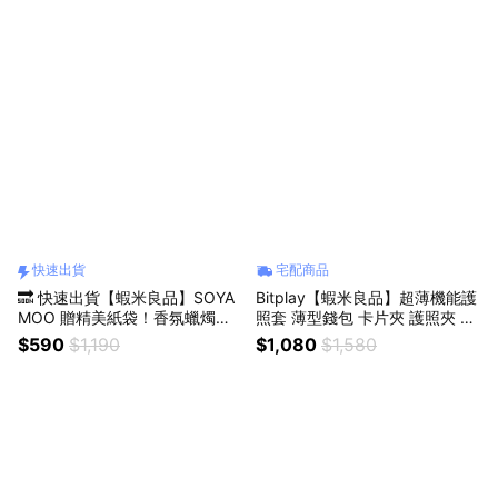
快速出貨
宅配商品
🔜 快速出貨【蝦米良品】SOYA
Bitplay【蝦米良品】超薄機能護
MOO 贈精美紙袋！香氛蠟燭＋
照套 薄型錢包 卡片夾 護照夾 旅
擴香精油＋木托盤 禮盒禮袋套裝
行收納 零錢包 票卡收納 輕量短
$590
$1,190
$1,080
$1,580
質感禮物首選！情人節禮物 生日
皮夾 防水錢包 短夾 生日禮物
禮物 聖誕節 交換禮物 母親節禮
物