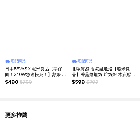
宅配商品
宅配商品
日本BEVASＸ蝦米良品【享保
北歐質感 香氛融蠟燈【蝦米良
固！240W急速快充！】蘋果 安
品】香薰熔蠟燭 熔燭燈 木質感
卓 PD急速充電線 快充線 iPhone
復古 融燭燈家用創意臺燈 插電
$490
$790
$599
$799
傳輸線 iPad Mac 生日禮物/實用
調光燭臺 進口質感橡木 聖誕節
禮物
禮物 交換禮物 情人節禮物 生日
禮物
更多推薦
看更多