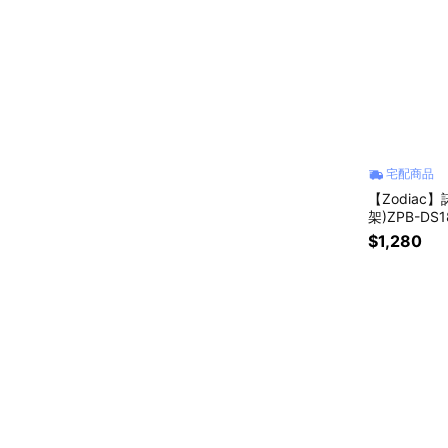
宅配商品
【Zodia
架)ZPB-DS1
$1,280