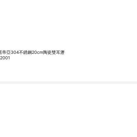
】諾帝亞304不銹鋼20cm陶瓷雙耳瀝
2001