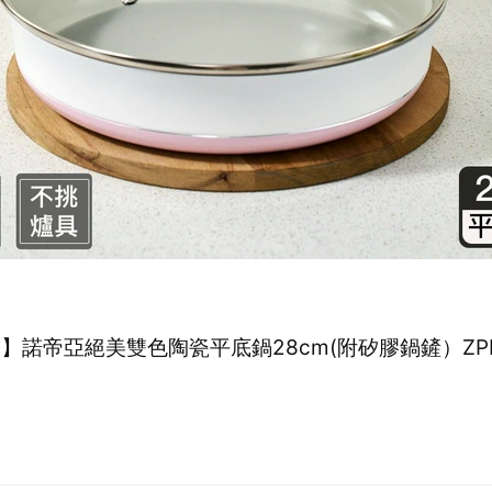
ac】諾帝亞絕美雙色陶瓷平底鍋28cm(附矽膠鍋鏟）ZP