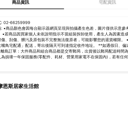
商品資訊
宅配資訊
02-66259999
項: ▪商品顏色會因每台顯示器網頁呈現與拍攝產生色差，圖片僅供示意參
。 ▪若商品因買家個人未依說明指示不當組裝拆卸使用，產生人為因素造
擦傷、刮傷、髒污及原包裝不完整無法復原者，可能影響您的退貨權限。 
大嘴鳥宅配通」配送，寄出後隔天可到達指定收件地址。 **如遇假日、偏
▪離島訂單：大件商品和組合商品都是交寄郵局，出貨後以郵局配送時間為
人為損壞一年保固服務(零配件、耗材、營業用家電不在保固內)，若有任
摩恩斯居家生活館