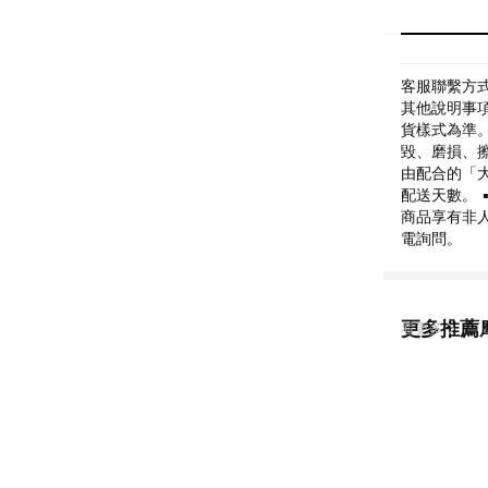
客服聯繫方式: 
其他說明事
貨樣式為準
毀、磨損、
由配合的「
配送天數。 
商品享有非
電詢問。
更多推薦
看更多