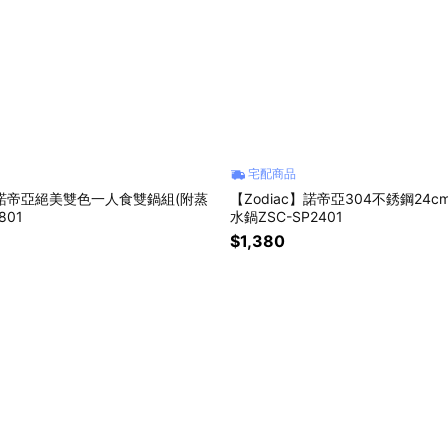
宅配商品
c】諾帝亞絕美雙色一人食雙鍋組(附蒸
【Zodiac】諾帝亞304不銹鋼24
801
水鍋ZSC-SP2401
$1,380