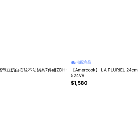
宅配商品
c】諾帝亞奶白石紋不沾鍋具7件組ZDH-
【Amercook】 LA PLURIEL 24
524VR
$1,580