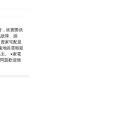
考，依實際供
成故障、損
▪賣家宅配是
遠地區需順延
主。 ▪家電
何問題歡迎致