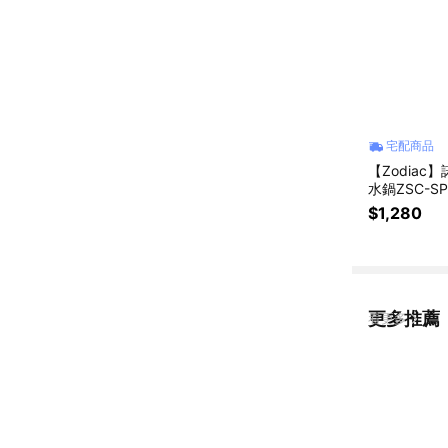
宅配商品
【Zodiac
水鍋ZSC-SP
$1,280
更多推薦
看更多