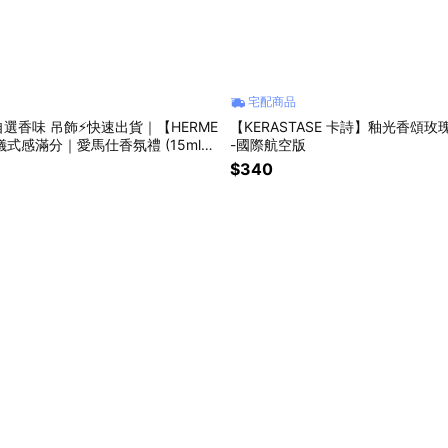
宅配商品
自選香味 吊飾⚡快速出貨｜【HERME
【KERASTASE 卡詩】釉光香頌玫瑰
儀式感滿分｜愛馬仕香氛禮 (15ml香
-國際航空版
吊飾任選) 贈提袋 貼心禮
$340