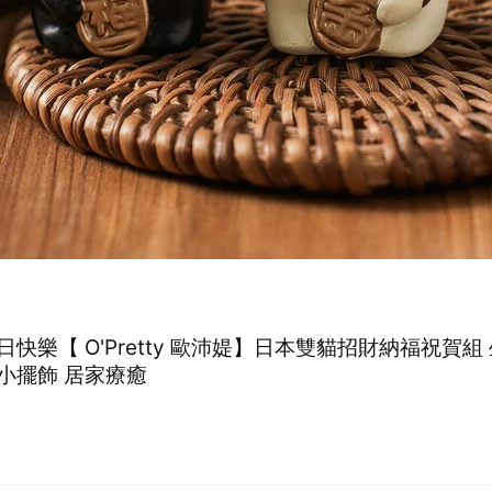
快樂【 O'Pretty 歐沛媞】日本雙貓招財納福祝賀組
小擺飾 居家療癒