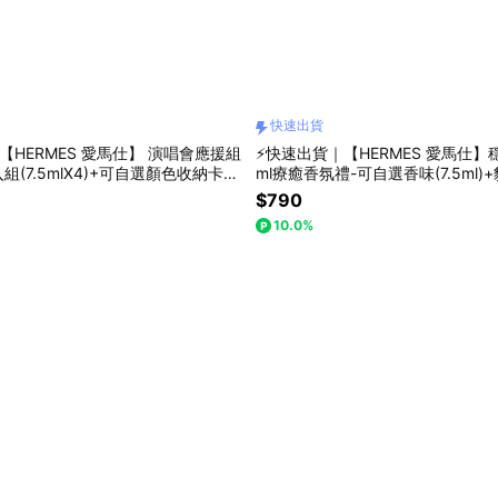
快速出貨
【HERMES 愛馬仕】 演唱會應援組
⚡快速出貨｜【HERMES 愛馬仕】穩
(7.5mlX4)+可自選顏色收納卡套
ml療癒香氛禮-可自選香味(7.5ml
+韓系手提袋
$790
10.0%