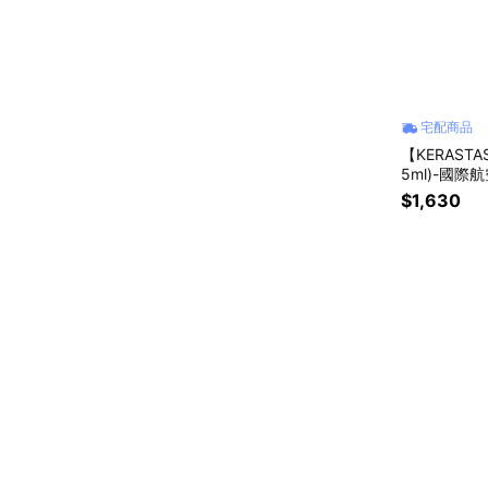
宅配商品
【KERAST
5ml)-國際
$1,630