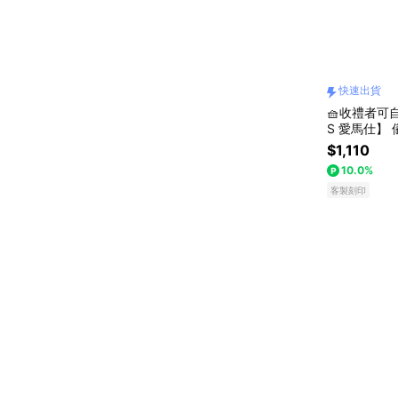
快速出貨
🧺收禮者可
S 愛馬仕】 
調任選+多種
$1,110
10.0%
客製刻印