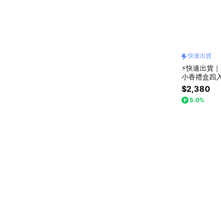
快速出貨
⚡快速出貨｜
小香禮盒四入組
+韓系手提袋
$2,380
5.0%