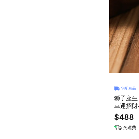
宅配商品
獅子座生日
幸運招財
$488
免運費