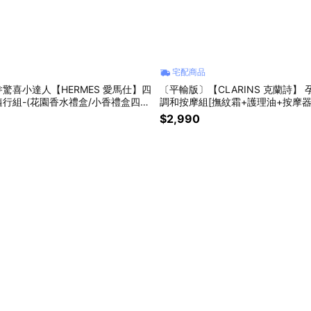
宅配商品
驚喜小達人【HERMES 愛馬仕】四
〔平輸版〕【CLARINS 克蘭詩】
行組-(花園香水禮盒/小香禮盒四入
調和按摩組[撫紋霜+護理油+按摩器
 小禮物 吊飾 送你我愛的
$2,990