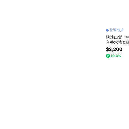
快速出貨
快速出貨｜
入香水禮盒隨
組)-附提袋
$2,200
10.0%