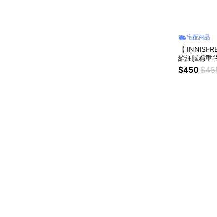
宅配商品
【 INNIS
給細膩穩重
$450
$46