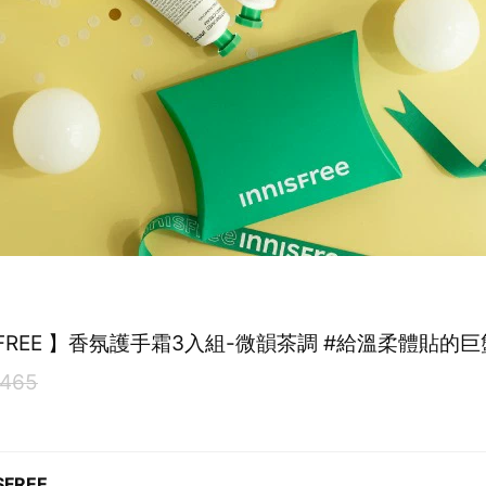
ISFREE 】香氛護手霜3入組-微韻茶調 #給溫柔體貼的
465
SFREE