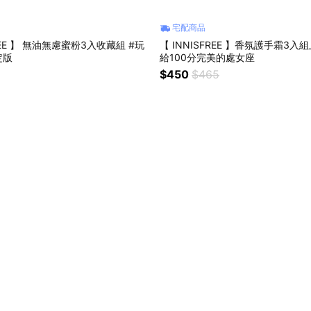
宅配商品
FREE 】 無油無慮蜜粉3入收藏組 #玩
【 INNISFREE 】香氛護手霜3入組
定版
給100分完美的處女座
$450
$465