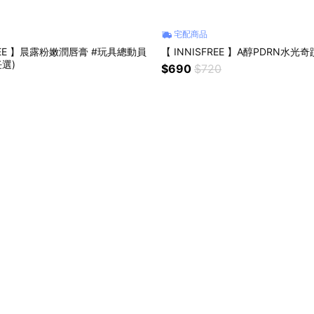
宅配商品
FREE 】晨露粉嫩潤唇膏 #玩具總動員
【 INNISFREE 】A醇PDRN水光奇
選)
$690
$720