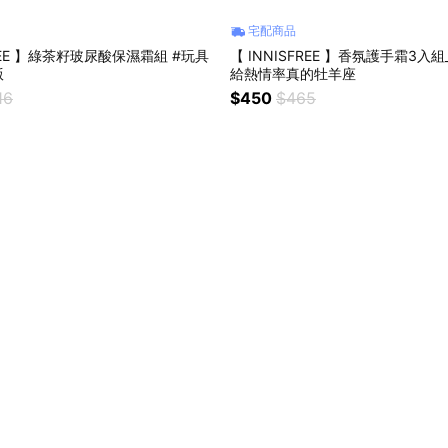
宅配商品
FREE 】綠茶籽玻尿酸保濕霜組 #玩具
【 INNISFREE 】香氛護手霜3入組
版
給熱情率真的牡羊座
16
$450
$465