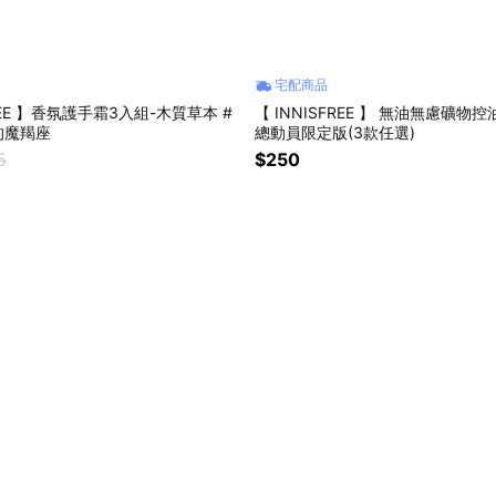
宅配商品
FREE 】香氛護手霜3入組-木質草本 #
【 INNISFREE 】 無油無慮礦物
的魔羯座
總動員限定版(3款任選)
5
$250