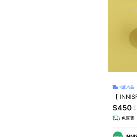
宅配商品
【 INN
$450
$
免運費
INNI