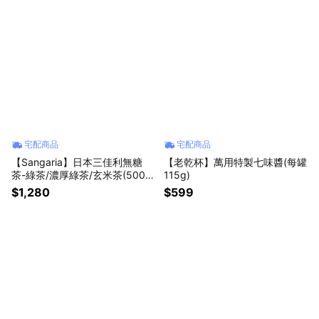
宅配商品
宅配商品
【Sangaria】日本三佳利無糖
【老乾杯】萬用特製七味醬(每罐
茶-綠茶/濃厚綠茶/玄米茶(500m
115g)
l/瓶)
$1,280
$599