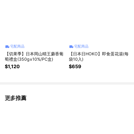
宅配商品
宅配商品
【切果季】日本岡山晴王麝香葡
【日本日HOKO】即食蛋花湯(每
萄禮盒(350g±10%/PC盒)
袋10入)
$1,120
$659
更多推薦
看更多