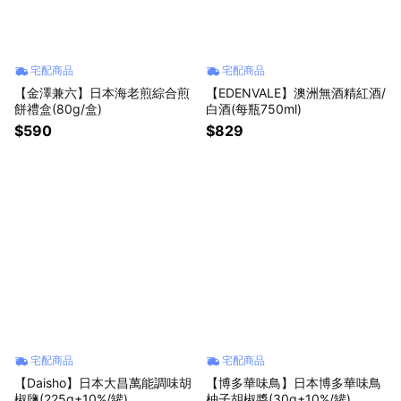
宅配商品
宅配商品
【金澤兼六】日本海老煎綜合煎
【EDENVALE】澳洲無酒精紅酒/
餅禮盒(80g/盒)
白酒(每瓶750ml)
$590
$829
宅配商品
宅配商品
【Daisho】日本大昌萬能調味胡
【博多華味鳥】日本博多華味鳥
椒鹽(225g±10%/罐)
柚子胡椒醬(30g±10%/罐)