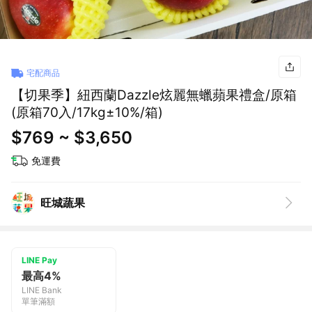
宅配商品
【切果季】紐西蘭Dazzle炫麗無蠟蘋果禮盒/原箱
(原箱70入/17kg±10%/箱)
$769 ~ $3,650
免運費
旺城蔬果
LINE Pay
最高4%
LINE Bank
單筆滿額