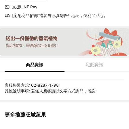
支援LINE Pay
[宅配商品]由收禮者自行填寫收件地址，便利又貼心。
商品資訊
宅配資訊
客服聯繫方式: 02-8287-1798
其他說明事項: 若無人應答請以文字方式詢問，感謝
更多推薦旺城蔬果
看更多