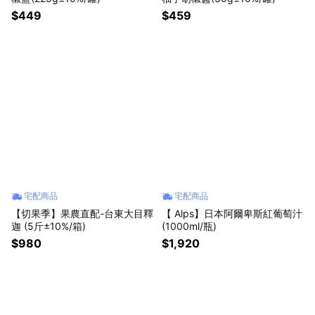
$449
$459
宅配商品
宅配商品
【切果季】果農直配-台東大目釋
【 Alps】日本阿爾卑斯紅葡萄汁
迦 (5斤±10%/箱)
(1000ml/瓶)
$980
$1,920