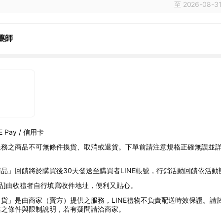
至 2026-08-31
藥師
 Pay / 信用卡
服務之商品不可無條件換貨、取消或退貨。下單前請注意規格正確無誤並
品」回饋將於購買後30天發送至購買者LINE帳號，行銷活動回饋依活動
品]由收禮者自行填寫收件地址，便利又貼心。
貨」是由商家（賣方）提供之服務，LINE禮物不負責配送時效保證。請
述之條件與限制說明，若有疑問請洽商家。