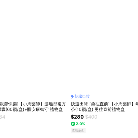
快速出貨
父親節快樂]【小周藥師】游離型複方
快速出貨 [勇往直前]【小周藥師】
囊(60顆/盒)+贈安康御守 禮物盒
茶(10顆/盒) 勇往直前禮物盒
384
$280
$400
2.0%
客製刻印