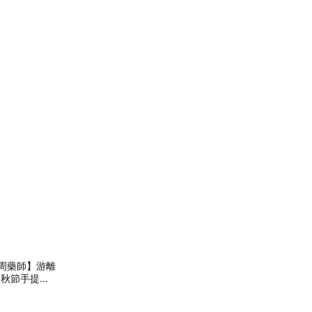
小周藥師】游離
中秋節手提禮