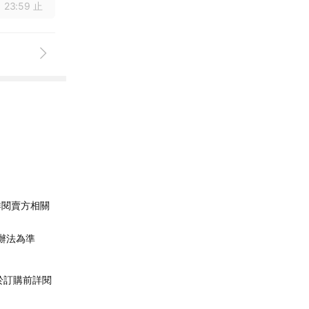
 23:59 止
詳閱賣方相關
辦法為準
於訂購前詳閱