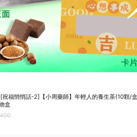
[祝福悄悄話-2]【小周藥師】年輕人的養生茶(10顆/盒
物盒
400