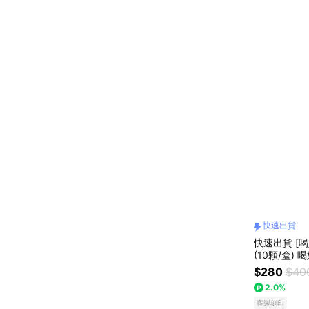
快速出貨
快速出貨 [
(10顆/盒)
$280
$40
2.0%
客製刻印