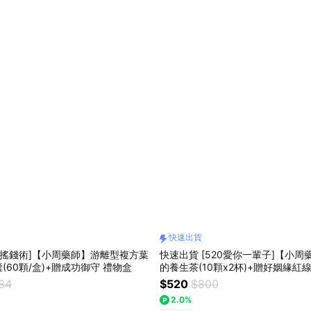
快速出貨
金搖錢術]【小周藥師】游離型複方葉
快速出貨 [520愛你一輩子]【小
(60顆/盒)+贈成功御守 禮物盒
的養生茶(10顆x2杯)+贈好姻緣紅
384
$520
$800
2.0%