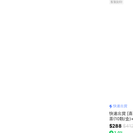
客製刻印
快速出貨
快速出貨 [
茶(10顆/盒
$288
$41
2.0%