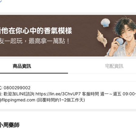
商品資訊
宅配資訊
0800299002
歡迎加LINE諮詢 https://lin.ee/3ChvUP7 客服時間 週一～週五 09:00
@flippingmed.com (回覆時間約1~2個工作天)
小周藥師