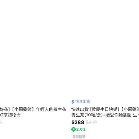
快速出貨
喝好茶]【小周藥師】年輕人的養生茶
快速出貨 [歡慶生日快樂]【小周藥
 喝好茶禮物盒
養生茶(10顆/盒)+贈愛你鑰匙圈 
0
$288
$412
2.0%
客製刻印