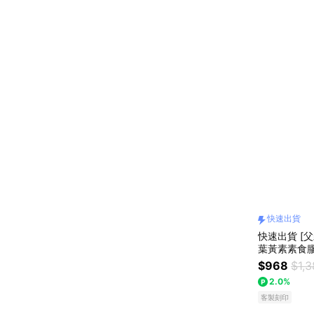
快速出貨
快速出貨 [
葉黃素素食膠
$968
$1,
2.0%
客製刻印