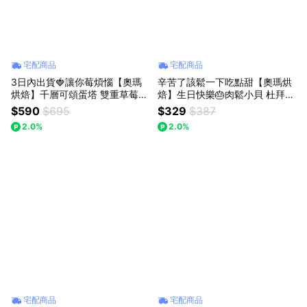
宅配商品
宅配商品
3日內出貨🍓讓你莓煩惱【奧瑪
辛苦了該鬆一下吃點甜【奧瑪烘
烘焙】千層可頌蛋塔 雙重草莓白
焙】生日快樂🎂肉鬆小貝 杜拜巧
巧 LINE禮物獨家 獅子座生日快
克力Q餅 加價購 獅子座生日快樂
$590
$695
$329
$387
樂 送禮首選禮盒 生日禮物
2.0%
2.0%
宅配商品
宅配商品