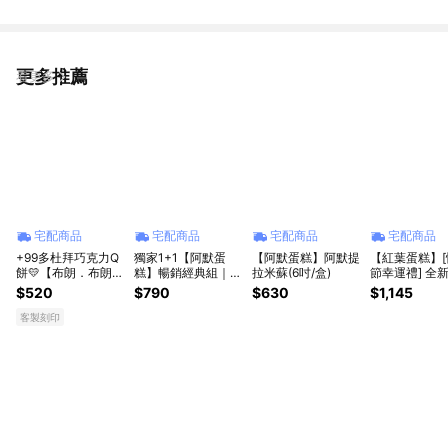
更多推薦
看更多
宅配商品
宅配商品
宅配商品
宅配商品
+99多杜拜巧克力Q
獨家1+1【阿默蛋
【阿默蛋糕】阿默提
【紅葉蛋糕】[
餅💛【布朗．布朗
糕】暢銷經典組｜提
拉米蘇(6吋/盒)
節幸運禮] 全
妮】客製化巧克力布
拉米蘇+達克瓦茲騎
林蛋糕 6吋/8
$520
$790
$630
$1,145
朗尼蛋糕｜可客製英
士
數字、文字自選｜3
客製刻印
個工作天出貨🚚[限
時活動賣場]