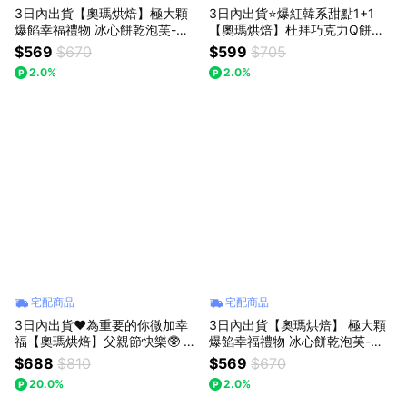
3日內出貨【奧瑪烘焙】極大顆
3日內出貨⭐️爆紅韓系甜點1+1
爆餡幸福禮物 冰心餅乾泡芙-濃
【奧瑪烘焙】杜拜巧克力Q餅＋
情草莓｜綜合口味 情人節快樂
脆皮奶油年糕 (各4入) 情人節甜
$569
$670
$599
$705
教師節快樂 獅子座生日快樂 泡
點 520甜點 開心果甜點 獅子座
2.0%
2.0%
芙禮盒 LINE禮物獨家
生日快樂 畢業禮物
宅配商品
宅配商品
3日內出貨♥️為重要的你微加幸
3日內出貨【奧瑪烘焙】 極大顆
福【奧瑪烘焙】父親節快樂🥸 生
爆餡幸福禮物 冰心餅乾泡芙-醇
日快樂🎂 微醺提拉米蘇巴斯克蛋
厚紅烏龍 ｜綜合口味 獅子座生
$688
$810
$569
$670
糕(4吋)＋超人氣冰心餅乾泡芙3
日快樂 教師節快樂 情人節快樂
20.0%
2.0%
入組 獅子座生日快樂 情人節快
泡芙禮盒 LINE禮物獨家
樂 畢業禮物