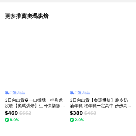
更多推薦奧瑪烘焙
看更多
宅配商品
宅配商品
3日內出貨🥃一口微醺，把焦慮
3日內出貨【奧瑪烘焙】脆皮奶
沒收【奧瑪烘焙】生日快樂🎂 父
油年糕 吃年糕一定高中 步步高
親節快樂🥸 送出微醺濃郁幸福
升 ｜原味 雙重可可｜獅子座生
$469
$552
$389
$458
微醺提拉米蘇巴斯克蛋糕(4吋)
日快樂 情人節快樂 送禮禮盒 LI
8.0%
2.0%
多口味任選 獅子座生日快樂 情
NE禮物獨家 韓國爆紅 巧克力甜
人節快樂 畢業禮物
點