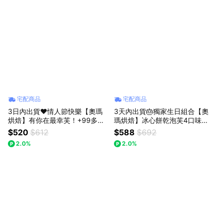
宅配商品
宅配商品
3日內出貨♥️情人節快樂【奧瑪
3天內出貨🎂獨家生日組合【奧
烘焙】有你在最幸芙！+99多一
瑪烘焙】冰心餅乾泡芙4口味＋
件讓愛久久 冰心餅乾泡芙+杜拜
千層蛋塔 LINE禮物獨家 情人節
$520
$612
$588
$692
巧克力Q餅 甜點組合 獅子座生日
快樂 獅子座生日快樂 送禮首選
2.0%
2.0%
快樂 情人節快樂
禮盒