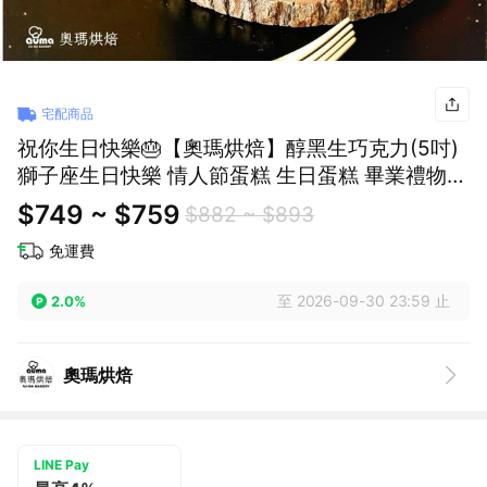
宅配商品
祝你生日快樂🎂【奧瑪烘焙】醇黑生巧克力(5吋)
獅子座生日快樂 情人節蛋糕 生日蛋糕 畢業禮物
升職禮物 巧克力蛋糕
$749 ~ $759
$882 ~ $893
免運費
至 2026-09-30 23:59 止
2.0%
奧瑪烘焙
LINE Pay