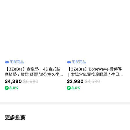
宅配商品
宅配商品
【3ZeBra】泰皇墊｜4D泰式按
【3ZeBra】BoneWave 骨傳導
摩椅墊 / 放鬆 紓壓 辦公室久坐
｜太陽穴氣囊按摩眼罩 / 生日禮
朋友家人送禮推薦 喬遷賀禮 新
朋友 家人送禮推薦 情人節禮物
$4,380
$6,980
$2,980
$4,580
居落成
閨密禮 交換禮物 母親節禮物 父
8.0%
8.0%
親節禮物
更多推薦
看更多