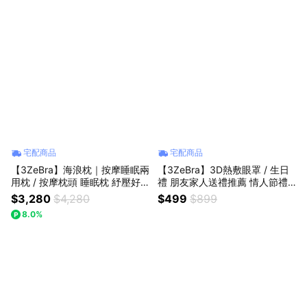
宅配商品
宅配商品
【3ZeBra】海浪枕｜按摩睡眠兩
【3ZeBra】3D熱敷眼罩 / 生日
用枕 / 按摩枕頭 睡眠枕 紓壓好
禮 朋友家人送禮推薦 情人節禮
眠 生日禮物 送禮推薦 情人節禮
物 閨密禮 交換禮物
$3,280
$4,280
$499
$899
物 母親節禮物 父親節禮物 喬遷
8.0%
禮物