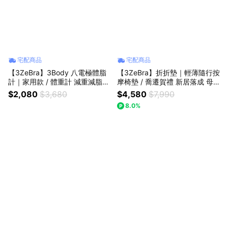
宅配商品
宅配商品
【3ZeBra】3Body 八電極體脂
【3ZeBra】折折墊｜輕薄隨行按
計｜家用款 / 體重計 減重減脂幫
摩椅墊 / 喬遷賀禮 新居落成 母
手 生日禮物 親朋送禮
親節禮物 父親節禮物 生日禮物
$2,080
$3,680
$4,580
$7,990
孝親禮
8.0%