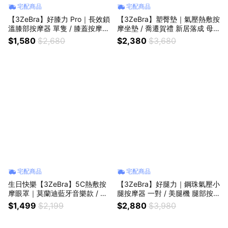
宅配商品
宅配商品
【3ZeBra】好膝力 Pro｜長效鎖
【3ZeBra】塑臀墊｜氣壓熱敷按
溫膝部按摩器 單隻 / 膝蓋按摩
摩坐墊 / 喬遷賀禮 新居落成 母
護膝保養 好友 家人 長輩 生日禮
親節禮物 生日禮物 孝親禮 新年
$1,580
$2,680
$2,380
$3,680
母親節禮物 父親節禮物
送理 禮物推薦
宅配商品
宅配商品
生日快樂【3ZeBra】5C熱敷按
【3ZeBra】好腿力｜鋼珠氣壓小
摩眼罩｜莫蘭迪藍牙音樂款 / 生
腿按摩器 一對 / 美腿機 腿部按
日禮 朋友 家人情人閨密送禮推
摩 慢跑紓緩 久站腿痠按摩 生日
$1,499
$2,199
$2,880
$3,980
薦 獅子座/父親節/母親節禮物
禮 閨蜜禮 朋友 家人 送禮推薦