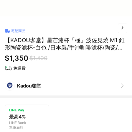
宅配商品
【KADOU珈堂】星芒濾杯「極」波佐見燒 M1 錐
形陶瓷濾杯-白色 /日本製/手沖咖啡濾杯/陶瓷/錐
形濾杯 禮物
$1,350
$1,490
免運費
Kadou珈堂
LINE Pay
最高4%
LINE Bank
單筆滿額