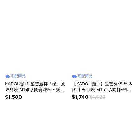
宅配商品
宅配商品
KADOU珈堂 星芒濾杯「極」波
【KADOU珈堂】星芒濾杯 隼 3
佐見燒 M1錐形陶瓷濾杯 - 變色
代目 有田燒 M1 錐形濾杯-白瓷
貓
版 /日本製/最新/V型濾杯/1~2人
$1,580
$1,740
$1,880
份/手沖咖啡濾杯