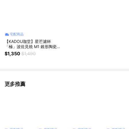
宅配商品
【KADOU珈堂】星芒濾杯
「極」波佐見燒 M1 錐形陶瓷濾
杯 /日本製/手沖咖啡濾杯/陶瓷/
$1,350
$1,490
錐形濾杯
更多推薦
看更多