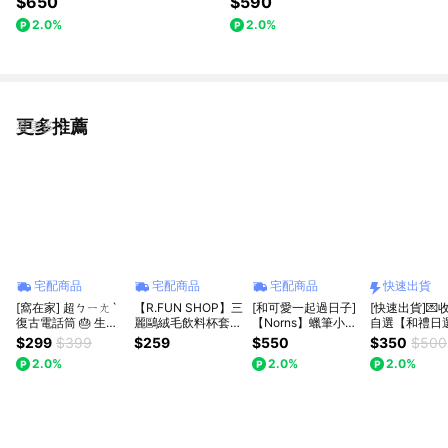
$650
$590
2.0%
2.0%
更多推薦
看更多
宅配商品
宅配商品
宅配商品
快速出貨
[窩在家] 超ㄅㄧㄤˋ
【R.FUN SHOP】三
[和可愛一起過日子]
[快速出貨]💌
復古電話筒 🎂 生日
麗鷗絨毛飲料杯套
【Norns】蠟筆小新
自選【和禮日
禮物｜搞笑｜交換禮
大耳狗 人魚漢頓 凱
積木萬年曆-Norns
本蒸氣熱敷眼罩
$299
$399
$259
$550
$350
$500
物｜辦公室｜療癒｜
蒂貓 飲料袋 杯套 環
Original Design DIY
系列｜生日・
2.0%
2.0%
2.0%
實用｜同事｜上班族
保 CA956
收藏公仔月曆
救星・午睡神
｜獅子座｜七夕禮物
｜情人節