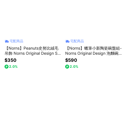
宅配商品
宅配商品
【Norns】Peanuts史努比絨毛
【Norns】蠟筆小新陶瓷碗盤組-
吊飾 Norns Original Design Sn
Norns Original Design 泡麵碗
oopy Olaf Woodstock 玩偶娃娃
點心盤 湯碗 盤子 餐具
$350
$590
掛飾
2.0%
2.0%