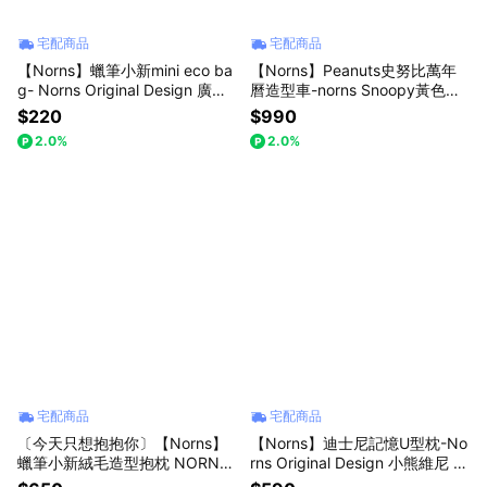
宅配商品
宅配商品
【Norns】蠟筆小新mini eco ba
【Norns】Peanuts史努比萬年
g- Norns Original Design 廣口
曆造型車-norns Snoopy黃色校
購物袋 環保袋 折疊輕巧好收納
車 按壓翻頁桌曆
$220
$990
手提袋(每款式最少需購買2件)
2.0%
2.0%
宅配商品
宅配商品
〔今天只想抱抱你〕【Norns】
【Norns】迪士尼記憶U型枕-No
蠟筆小新絨毛造型抱枕 NORNS
rns Original Design 小熊維尼 三
小新小白 拉鍊可拆式絨毛靠枕
眼怪 記憶棉旅行頸枕