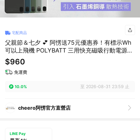
宅配商品
父親節＆七夕 💕 阿愣送75元優惠券！有標示Wh
可以上飛機 POLYBATT 三用快充磁吸行動電源
5000mAh LT001 石墨烯 無線充 磁吸充電
$960
免運費
至 2026-08-31 23:59 止
10.0%
cheero阿愣官方直營店
LINE Pay