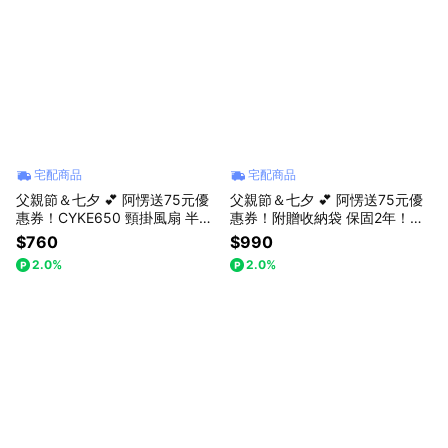
宅配商品
宅配商品
父親節＆七夕 💕 阿愣送75元優
父親節＆七夕 💕 阿愣送75元優
惠券！CYKE650 頸掛風扇 半導
惠券！附贈收納袋 保固2年！有
體製冷風扇 折疊/手持 戶外便攜
CCC 認證與標示Wh 可以上飛機
$760
$990
電風扇 懶人風扇 掛脖風扇 桌面
Choetech 30W PD快充自帶雙
2.0%
2.0%
風扇 冰敷風扇
線3C行動電源