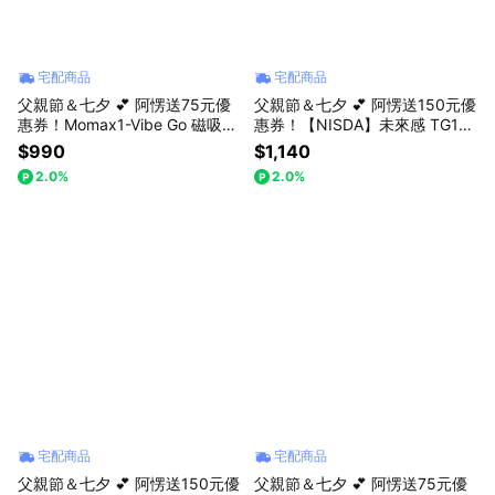
宅配商品
宅配商品
父親節＆七夕 💕 阿愣送75元優
父親節＆七夕 💕 阿愣送150元優
惠券！Momax1-Vibe Go 磁吸外
惠券！【NISDA】未來感 TG11
掛音箱 藍牙喇叭 | IK07抗震、IP
真無線ENC智能降噪藍芽耳機
$990
$1,140
X6防水戶外露營,騎車,登山,可串
2.0%
2.0%
聯2個喇叭
宅配商品
宅配商品
父親節＆七夕 💕 阿愣送150元優
父親節＆七夕 💕 阿愣送75元優