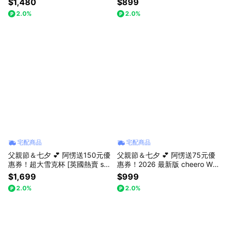
$1,480
$899
0000mAh MagSafe 磁吸多功能
Tritan Clear 可放熱水
2.0%
2.0%
行動電源
宅配商品
宅配商品
父親節＆七夕 💕 阿愣送150元優
父親節＆七夕 💕 阿愣送75元優
惠券！超大雪克杯 [英國熱賣 sh
惠券！2026 最新版 cheero Wir
akesphere] Mixer Jug 1.3L 雪
eless Open Earphones Smart P
$1,699
$999
克搖瑤壺 健身水壺 蛋白粉搖搖
ro 耳夾式耳機 附贈收納袋
2.0%
2.0%
杯 奶昔攪拌