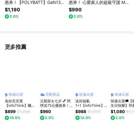
惠券！【POLYBATT】GaN13-1
惠券！ 心愛家人的超級守護 Mo
00W快充型-氮化鎵旅行充電器-
max PinBuzz 防盜個人警報 Fin
$1,190
$990
白色 黑色 (附100w快充線)公司
d my全球定位器-Apple 手機專
2.0%
2.0%
貨
用
更多推薦
看更多
快速出貨
宅配商品
快速出貨
快速出貨
為你充充電
父親節＆七夕 💕 阿
送你福氣
快速出貨🚚【
【infoThink】蠟筆
愣送75元優惠券！
1+1【infoThink】福
生日快樂】羽
小新磁吸充電座-溫
iWALK TWINS 雙頭
神系列口袋電源+公
0.69cm固態
$899
$1,280
$960
$988
$1,979
$1,080
$1,
泉造型(還能當手機
直插式行動電源｜附
仔造型手機頸掛繩
吸5000mAh
10.0%
2.0%
12.0%
2.0%
支架)快速出貨
保護套 20W快充
任選(快速出貨)
源RB69 RAS
4900mAh Type-c
體標示19.25W
蘋果i15 i16 輕巧好
帶上飛機)
攜帶