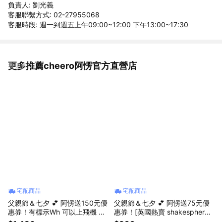
負責人: 劉光義
客服聯繫方式: 02-27955068
客服時段: 週一到週五上午09:00~12:00 下午13:00~17:30
更多推薦cheero阿愣官方直營店
看更多
宅配商品
宅配商品
父親節＆七夕 💕 阿愣送150元優
父親節＆七夕 💕 阿愣送75元優
惠券！有標示Wh 可以上飛機 M
惠券！[英國熱賣 shakesphere]
YCELL Mini Cube Pro 5 in 1 / 1
迷你版膠囊搖搖杯 300mL MINI