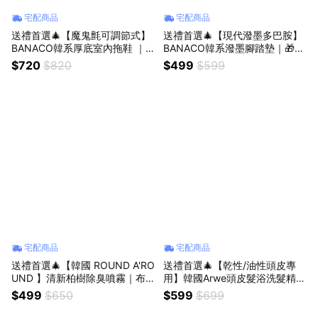
宅配商品
宅配商品
送禮首選🎄【魔鬼氈可調節式】
送禮首選🎄【現代潑墨多巴胺】
BANACO韓系厚底室內拖鞋 ｜
BANACO韓系潑墨腳踏墊｜🎁收
🎁收禮人自選｜生日禮物 情侶鞋
禮人自選香｜生日禮物 情人節禮
$720
$820
$499
$599
物
宅配商品
宅配商品
送禮首選🎄【韓國 ROUND A'RO
送禮首選🎄【乾性/油性頭皮專
UND 】清新柏樹除臭噴霧｜布
用】韓國Arwe頭皮髮浴洗髮精｜
料/空間清新160ml｜🎁收禮人自
🎁收禮人自選香｜生日禮物 情人
$499
$650
$599
$699
選香｜生日禮物
節禮物