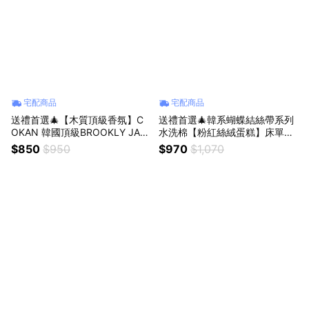
宅配商品
宅配商品
送禮首選🎄【木質頂級香氛】C
送禮首選🎄韓系蝴蝶結絲帶系列
OKAN 韓國頂級BROOKLY JAZ
水洗棉【粉紅絲絨蛋糕】床單床
Z擴香 ｜🎁收禮人自選香｜生日
包組｜🎁收禮人自選香｜生日禮
$850
$950
$970
$1,070
禮物 情人節禮物
物 情人節禮物