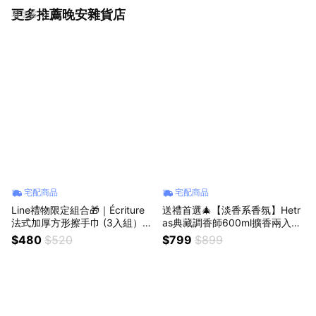
更多推薦晚安雜貨店
看更多
宅配商品
宅配商品
Line禮物限定組合🎁｜Écriture
送禮首選🎄【淡香系香氛】Hetr
法式加厚方形擦手巾 (3入組）生
as典藏調香師600ml擴香兩入組
日禮物 情人節禮物
｜🎁收禮人自選香｜生日禮物 情
$480
$520
$799
$899
人節禮物