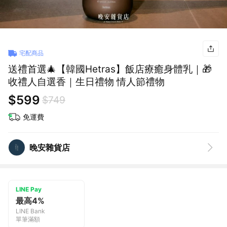
宅配商品
送禮首選🎄【韓國Hetras】飯店療癒身體乳｜🎁
收禮人自選香｜生日禮物 情人節禮物
$599
$749
免運費
晚安雜貨店
LINE Pay
最高4%
LINE Bank
單筆滿額