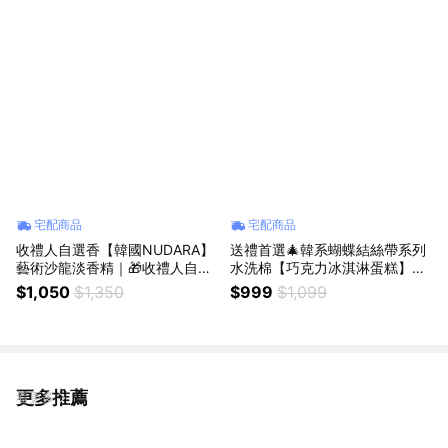
宅配商品
宅配商品
收禮人自選香【韓國NUDARA】
送禮首選🎄韓系蝴蝶結絲帶系列
藝術沙龍淡香精｜🎁收禮人自選
水洗棉【巧克力冰淇淋蛋糕】床
香｜生日禮物｜送禮首選💗
單床包組 ｜🎁收禮人自選香｜生
$1,050
$1,350
$999
$1,099
日禮物 情人節禮物
更多推薦
看更多