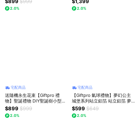
$899
$999
$1,399
(隨機出貨版)
禮物 生日 情人節 (含燈條)
2.0%
2.0%
宅配商品
宅配商品
送隨機永生花束【Giftpro 禮
【Giftpro 氣球禮物】夢幻公主
物】聖誕禮物 DIY聖誕樹小型聖
城堡系列站立鋁箔 站立鋁箔 夢
誕樹 - 60cm 🎁🎄 (隨機出貨版)
幻氣球 城堡氣球 彩虹氣球 生日
$899
$999
$599
$649
布置 派對布置 - 34吋
2.0%
2.0%