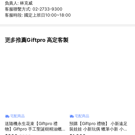
負責人: 林克威
客服聯繫方式: 02-2733-9300
客服時段: 國定上班日10:00~18:00
更多推薦Giftpro 高定客製
看更多
宅配商品
宅配商品
送隨機永生花束【Giftpro 禮
預購【Giftpro 禮物】 小新遠足
物】Giftpro 手工聖誕樹精油蠟
裝娃娃 小新玩偶 蠟筆小新 小新
燭🎄聖誕節聖誕老公公禮物🎁🎄
娃娃禮物袋 生日禮物禮盒 送禮