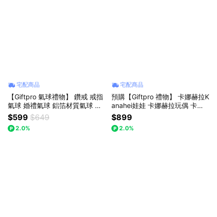
宅配商品
宅配商品
【Giftpro 氣球禮物】 鑽戒 戒指
預購【Giftpro 禮物】 卡娜赫拉K
氣球 婚禮氣球 鋁箔材質氣球 派
anahei娃娃 卡娜赫拉玩偶 卡娜
對布置 派對氣球 情人節 求婚氣
赫拉 卡娜赫拉禮物袋 生日禮物
$599
$649
$899
球 - 42吋金色鑽戒
禮盒 送禮 禮物 生日 情人節 (含
2.0%
2.0%
燈條)