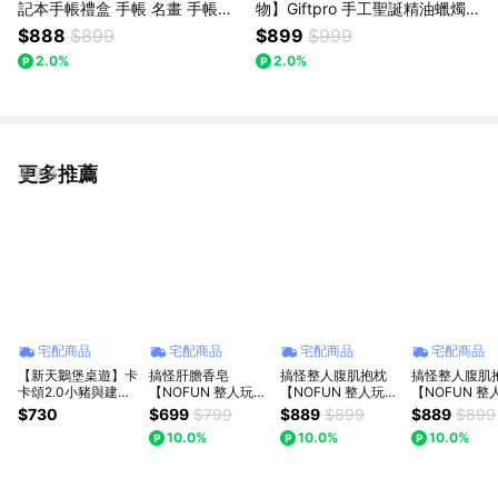
記本手帳禮盒 手帳 名畫 手帳本
物】Giftpro 手工聖誕精油蠟燭
筆記本禮盒 (隨機出貨版)
組合🎄聖誕禮物組合🎁🎄 (隨機
$888
$899
$899
$999
出貨版)
2.0%
2.0%
更多推薦
看更多
宅配商品
宅配商品
宅配商品
宅配商品
【新天鵝堡桌遊】卡
搞怪肝膽香皂
搞怪整人腹肌抱枕
搞怪整人腹肌
卡頌2.0小豬與建築
【NOFUN 整人玩
【NOFUN 整人玩
【NOFUN 整
師擴充
具】 NOFUN 爆款
具】 NOFUN 爆款
具】 NOFUN
$730
$699
$799
$889
$899
$889
$899
Carcassonne 2.0
肝膽香皂 搞笑肥皂
腹肌抱枕毛絨玩具
腹肌抱枕毛絨
10.0%
10.0%
10.0%
Traders & Builders
造型肥皂 手工肥 精
玩偶抱枕 腹肌抱枕
玩偶抱枕 腹肌
Expansion【墊腳
油皂
50cm - 黑色庫洛米
50cm - 黃色
石】