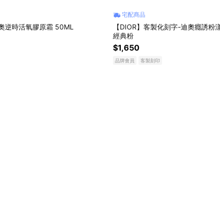
宅配商品
迪奧逆時活氧膠原霜 50ML
【DIOR】客製化刻字-迪奧癮誘粉漾
經典粉
$1,650
品牌會員
客製刻印