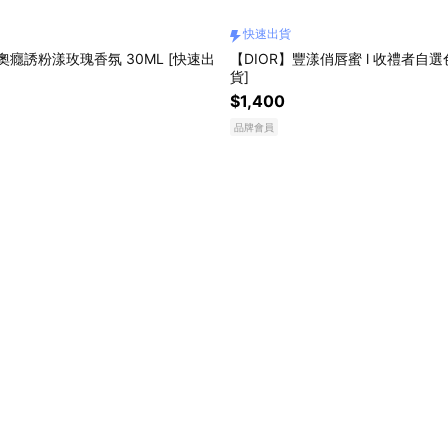
快速出貨
奧癮誘粉漾玫瑰香氛 30ML [快速出
【DIOR】豐漾俏唇蜜 l 收禮者自選
貨]
$1,400
品牌會員