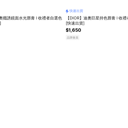
快速出貨
迪奧癮誘鏡面水光唇膏 l 收禮者自選色
【DIOR】迪奧巨星持色唇膏 l 收
]
[快速出貨]
$1,650
品牌會員