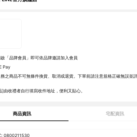
開啟「品牌會員」即可依品牌邀請加入會員
 Pay
服務之商品不可無條件換貨、取消或退貨。下單前請注意規格正確無誤並
品]由收禮者自行填寫收件地址，便利又貼心。
商品資訊
宅配資訊
0800211530