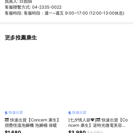
負責人: 白如娟
客服聯繫方式: 04-2335-0022
客服時段: 客服時段：週一~週五 9:00~17:00 (12:00-13:00休息)
更多推薦康生
看更多
快速出貨
快速出貨
🔜 快速出貨【Concern 康生】
[七夕情人節💖]🔜 快速出貨【Co
摺疊恆溫泡腳機 泡腳桶 保暖
ncern 康生】逆時光微電美容儀
可升級禮盒包裝
$1,680
$3,980
$4,980