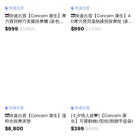
快速出貨
快速出貨
🔜快速出貨【Concern 康生】摩
🔜快速出貨【Concern 康生】4
力寶貝輕巧美腿按摩機 (多色任
D摩力寶貝溫熱揉捏按摩枕 (多色
選)
任選)
$999
$1,680
$990
$1,280
快速出貨
快速出貨
🔜快速出貨【Concern 康生】漫
[七夕情人節💖]【Concern 康
時光按摩床墊
生】可愛動物U型枕(附贈手提袋)
$8,800
$399
$699