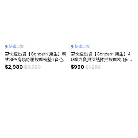
快速出貨
快速出貨
🔜快速出貨【Concern 康生】泰
🔜快速出貨【Concern 康生】4
式SPA肩頸紓壓按摩椅墊 (多色
D摩力寶貝溫熱揉捏按摩枕 (多色
任選)
任選)
$2,980
$3,980
$990
$1,280