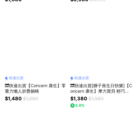
快速出貨
快速出貨
🔜快速出貨【Concern 康生】零
🔜快速出貨[獅子座生日快樂]【C
重力懶人折疊躺椅
oncern 康生】摩力寶貝 輕巧按
摩披肩 (多色任選)
$1,480
$1,980
$1,380
$1,980
5.0%