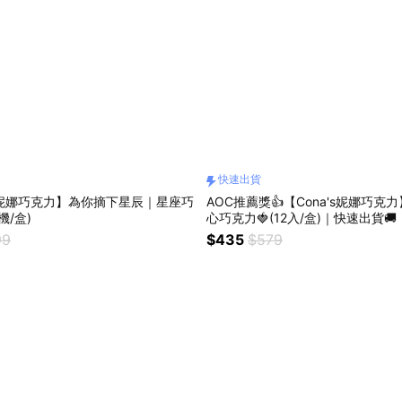
快速出貨
a's妮娜巧克力】為你摘下星辰｜星座巧
AOC推薦獎👍【Cona's妮娜巧克
機/盒)
心巧克力🍓(12入/盒)｜快速出貨🚚
99
$435
$579