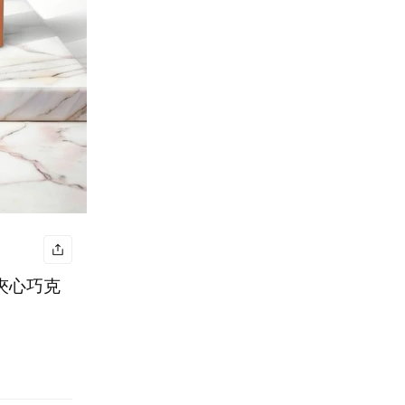
片夾心巧克