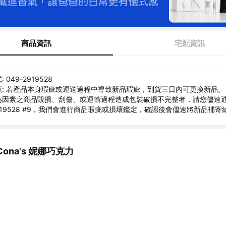
商品資訊
宅配資訊
049-2919528
: 若產品本身瑕疵或運送過程中導致新品瑕疵，到貨三日內可更換新品。
為因素之商品毀損、刮傷、或運輸過程造成包裝破損不完整者，請您儘速
2919528 #9，我們會進行商品瑕疵或損壞鑑定，確認後會儘速將新品補寄
ona's 妮娜巧克力