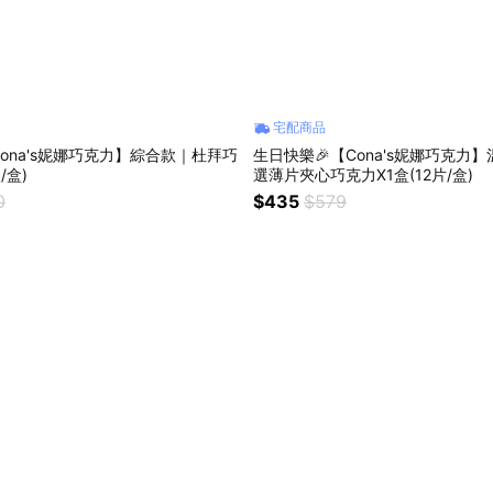
宅配商品
ona's妮娜巧克力】綜合款｜杜拜巧
生日快樂🎉【Cona's妮娜巧克力
/盒)
選薄片夾心巧克力X1盒(12片/盒)
0
$435
$579