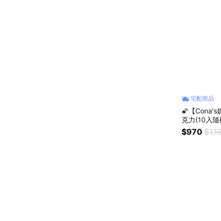
宅配商品
🌠【Con
克力(10入隨
$970
$1,1