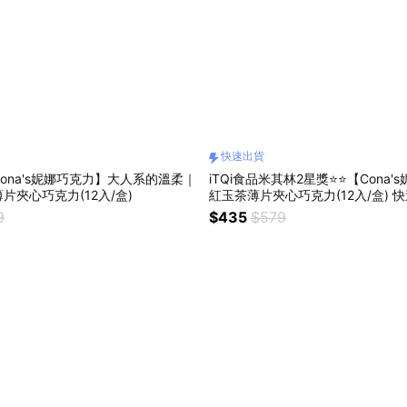
快速出貨
ona's妮娜巧克力】大人系的溫柔｜
iTQi食品米其林2星獎⭐⭐【Cona'
片夾心巧克力(12入/盒)
紅玉茶薄片夾心巧克力(12入/盒) 快
9
$435
$579