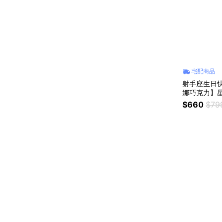
宅配商品
射手座生日快
娜巧克力】星
$660
$79