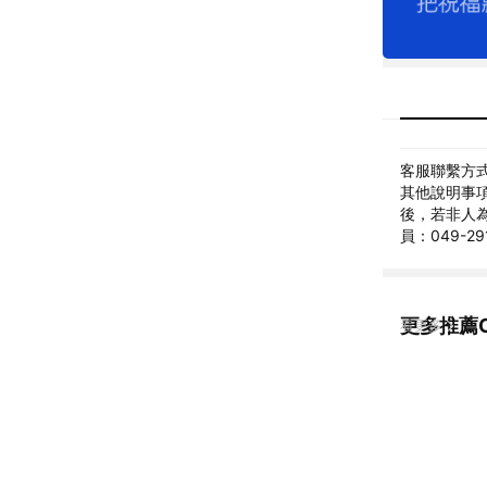
客服聯繫方式: 
其他說明事項
後，若非人
員：049-
更多推薦C
看更多