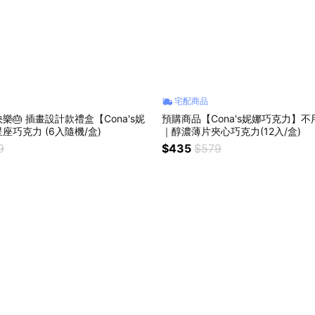
宅配商品
樂🎂 插畫設計款禮盒【Cona's妮
預購商品【Cona's妮娜巧克力】
座巧克力 (6入隨機/盒)
｜醇濃薄片夾心巧克力(12入/盒)
9
$435
$579