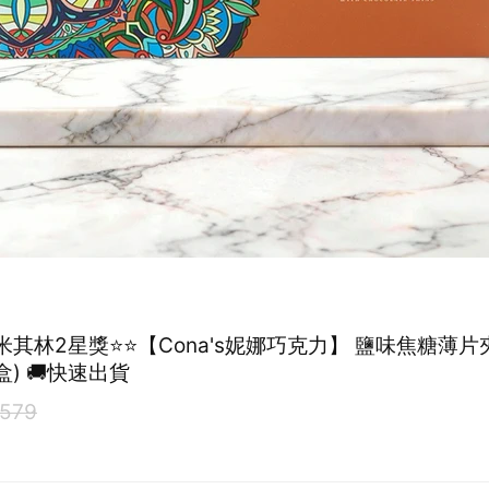
品米其林2星獎⭐⭐【Cona's妮娜巧克力】 鹽味焦糖薄
盒) 🚚快速出貨
579