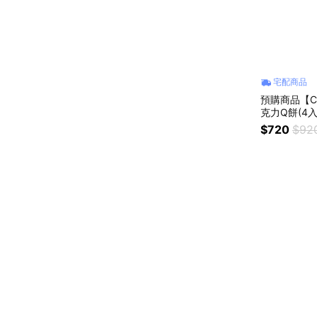
宅配商品
預購商品【C
克力Q餅(4入
$720
$92