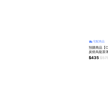
宅配商品
預購商品【C
炭焙烏龍茶薄
$435
$57