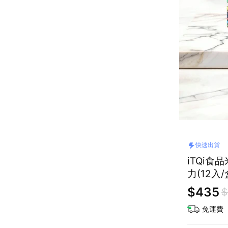
快速出貨
iTQi食
力(12入/
$435
$
免運費