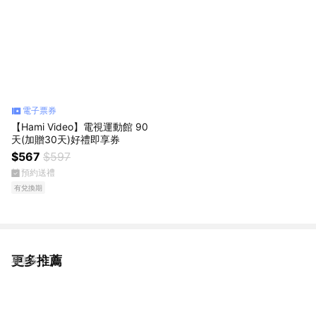
電子票券
【Hami Video】電視運動館 90
天(加贈30天)好禮即享券
$567
$597
預約送禮
有兌換期
更多推薦
看更多